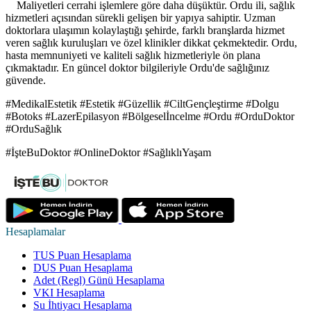
Maliyetleri cerrahi işlemlere göre daha düşüktür. Ordu ili, sağlık
hizmetleri açısından sürekli gelişen bir yapıya sahiptir. Uzman
doktorlara ulaşımın kolaylaştığı şehirde, farklı branşlarda hizmet
veren sağlık kuruluşları ve özel klinikler dikkat çekmektedir. Ordu,
hasta memnuniyeti ve kaliteli sağlık hizmetleriyle ön plana
çıkmaktadır. En güncel doktor bilgileriyle Ordu'de sağlığınız
güvende.
#MedikalEstetik #Estetik #Güzellik #CiltGençleştirme #Dolgu
#Botoks #LazerEpilasyon #Bölgeselİncelme #Ordu #OrduDoktor
#OrduSağlık
#İşteBuDoktor #OnlineDoktor #SağlıklıYaşam
Hesaplamalar
TUS Puan Hesaplama
DUS Puan Hesaplama
Adet (Regl) Günü Hesaplama
VKI Hesaplama
Su İhtiyacı Hesaplama