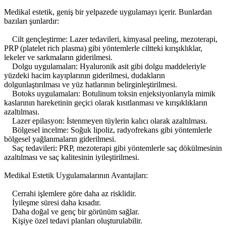
Medikal estetik, geniş bir yelpazede uygulamayı içerir. Bunlardan
bazıları şunlardır:
Cilt gençleştirme: Lazer tedavileri, kimyasal peeling, mezoterapi,
PRP (platelet rich plasma) gibi yöntemlerle ciltteki kırışıklıklar,
lekeler ve sarkmaların giderilmesi.
Dolgu uygulamaları: Hyaluronik asit gibi dolgu maddeleriyle
yüzdeki hacim kayıplarının giderilmesi, dudakların
dolgunlaştırılması ve yüz hatlarının belirginleştirilmesi.
Botoks uygulamaları: Botulinum toksin enjeksiyonlarıyla mimik
kaslarının hareketinin geçici olarak kısıtlanması ve kırışıklıkların
azaltılması.
Lazer epilasyon: İstenmeyen tüylerin kalıcı olarak azaltılması.
Bölgesel incelme: Soğuk lipoliz, radyofrekans gibi yöntemlerle
bölgesel yağlanmaların giderilmesi.
Saç tedavileri: PRP, mezoterapi gibi yöntemlerle saç dökülmesinin
azaltılması ve saç kalitesinin iyileştirilmesi.
Medikal Estetik Uygulamalarının Avantajları:
Cerrahi işlemlere göre daha az risklidir.
İyileşme süresi daha kısadır.
Daha doğal ve genç bir görünüm sağlar.
Kişiye özel tedavi planları oluşturulabilir.