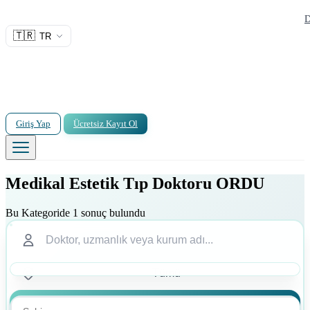
D
🇹🇷
TR
Giriş Yap
Ücretsiz Kayıt Ol
Medikal Estetik Tıp Doktoru ORDU
Bu Kategoride 1 sonuç bulundu
Ara
Ara