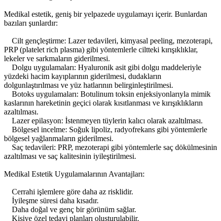
Medikal estetik, geniş bir yelpazede uygulamayı içerir. Bunlardan
bazıları şunlardır:
Cilt gençleştirme: Lazer tedavileri, kimyasal peeling, mezoterapi,
PRP (platelet rich plasma) gibi yöntemlerle ciltteki kırışıklıklar,
lekeler ve sarkmaların giderilmesi.
Dolgu uygulamaları: Hyaluronik asit gibi dolgu maddeleriyle
yüzdeki hacim kayıplarının giderilmesi, dudakların
dolgunlaştırılması ve yüz hatlarının belirginleştirilmesi.
Botoks uygulamaları: Botulinum toksin enjeksiyonlarıyla mimik
kaslarının hareketinin geçici olarak kısıtlanması ve kırışıklıkların
azaltılması.
Lazer epilasyon: İstenmeyen tüylerin kalıcı olarak azaltılması.
Bölgesel incelme: Soğuk lipoliz, radyofrekans gibi yöntemlerle
bölgesel yağlanmaların giderilmesi.
Saç tedavileri: PRP, mezoterapi gibi yöntemlerle saç dökülmesinin
azaltılması ve saç kalitesinin iyileştirilmesi.
Medikal Estetik Uygulamalarının Avantajları:
Cerrahi işlemlere göre daha az risklidir.
İyileşme süresi daha kısadır.
Daha doğal ve genç bir görünüm sağlar.
Kişiye özel tedavi planları oluşturulabilir.