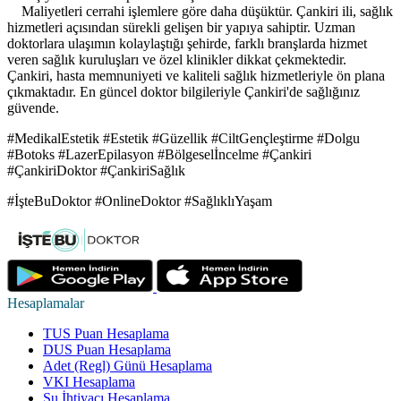
Maliyetleri cerrahi işlemlere göre daha düşüktür. Çankiri ili, sağlık
hizmetleri açısından sürekli gelişen bir yapıya sahiptir. Uzman
doktorlara ulaşımın kolaylaştığı şehirde, farklı branşlarda hizmet
veren sağlık kuruluşları ve özel klinikler dikkat çekmektedir.
Çankiri, hasta memnuniyeti ve kaliteli sağlık hizmetleriyle ön plana
çıkmaktadır. En güncel doktor bilgileriyle Çankiri'de sağlığınız
güvende.
#MedikalEstetik #Estetik #Güzellik #CiltGençleştirme #Dolgu
#Botoks #LazerEpilasyon #Bölgeselİncelme #Çankiri
#ÇankiriDoktor #ÇankiriSağlık
#İşteBuDoktor #OnlineDoktor #SağlıklıYaşam
Hesaplamalar
TUS Puan Hesaplama
DUS Puan Hesaplama
Adet (Regl) Günü Hesaplama
VKI Hesaplama
Su İhtiyacı Hesaplama