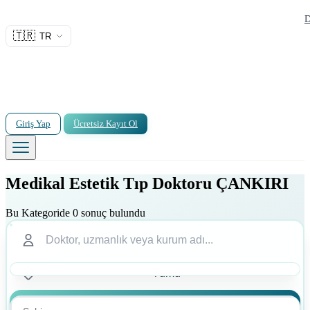
D
🇹🇷
TR
Giriş Yap
Ücretsiz Kayıt Ol
Medikal Estetik Tıp Doktoru ÇANKIRI
Bu Kategoride 0 sonuç bulundu
Ara
Ara