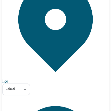
İlçe
Tümü