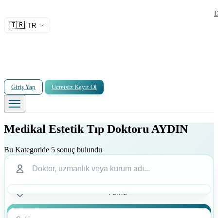
D
🇹🇷
TR
Giriş Yap
Ücretsiz Kayıt Ol
Medikal Estetik Tıp Doktoru AYDIN
Bu Kategoride 5 sonuç bulundu
Ara
Ara