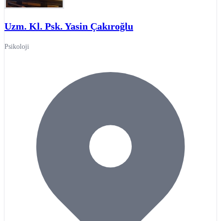
Uzm. Kl. Psk. Yasin Çakıroğlu
Psikoloji