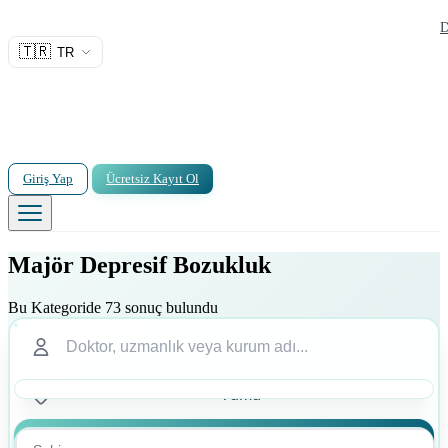
D
🇹🇷
TR
Giriş Yap
Ücretsiz Kayıt Ol
Majör Depresif Bozukluk
Bu Kategoride 73 sonuç bulundu
Ara
Ara