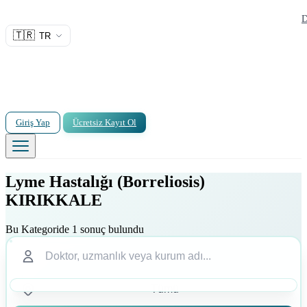
D
🇹🇷
TR
Giriş Yap
Ücretsiz Kayıt Ol
Lyme Hastalığı (Borreliosis)
KIRIKKALE
Bu Kategoride 1 sonuç bulundu