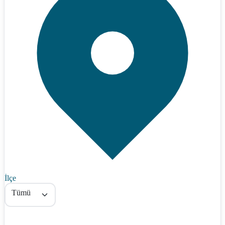
İlçe
Tümü