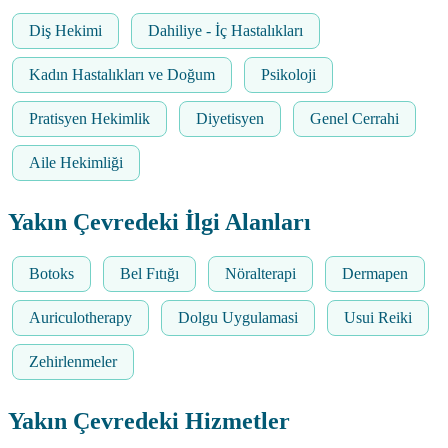
Diş Hekimi
Dahiliye - İç Hastalıkları
Kadın Hastalıkları ve Doğum
Psikoloji
Pratisyen Hekimlik
Diyetisyen
Genel Cerrahi
Aile Hekimliği
Yakın Çevredeki İlgi Alanları
Botoks
Bel Fıtığı
Nöralterapi
Dermapen
Auriculotherapy
Dolgu Uygulamasi
Usui Reiki
Zehirlenmeler
Yakın Çevredeki Hizmetler