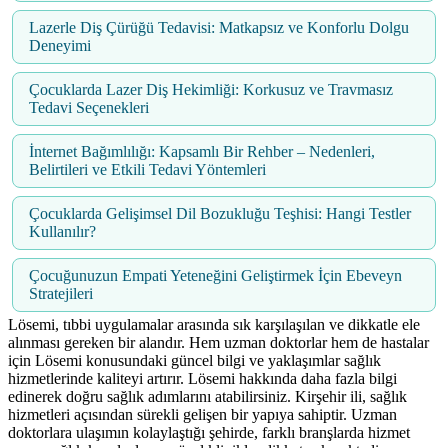
Lazerle Diş Çürüğü Tedavisi: Matkapsız ve Konforlu Dolgu
Deneyimi
Çocuklarda Lazer Diş Hekimliği: Korkusuz ve Travmasız
Tedavi Seçenekleri
İnternet Bağımlılığı: Kapsamlı Bir Rehber – Nedenleri,
Belirtileri ve Etkili Tedavi Yöntemleri
Çocuklarda Gelişimsel Dil Bozukluğu Teşhisi: Hangi Testler
Kullanılır?
Çocuğunuzun Empati Yeteneğini Geliştirmek İçin Ebeveyn
Stratejileri
Lösemi, tıbbi uygulamalar arasında sık karşılaşılan ve dikkatle ele
alınması gereken bir alandır. Hem uzman doktorlar hem de hastalar
için Lösemi konusundaki güncel bilgi ve yaklaşımlar sağlık
hizmetlerinde kaliteyi artırır. Lösemi hakkında daha fazla bilgi
edinerek doğru sağlık adımlarını atabilirsiniz. Kirşehir ili, sağlık
hizmetleri açısından sürekli gelişen bir yapıya sahiptir. Uzman
doktorlara ulaşımın kolaylaştığı şehirde, farklı branşlarda hizmet