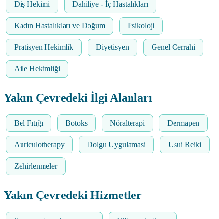
Diş Hekimi
Dahiliye - İç Hastalıkları
Kadın Hastalıkları ve Doğum
Psikoloji
Pratisyen Hekimlik
Diyetisyen
Genel Cerrahi
Aile Hekimliği
Yakın Çevredeki İlgi Alanları
Bel Fıtığı
Botoks
Nöralterapi
Dermapen
Auriculotherapy
Dolgu Uygulamasi
Usui Reiki
Zehirlenmeler
Yakın Çevredeki Hizmetler