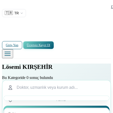
D
🇹🇷
TR
Giriş Yap
Ücretsiz Kayıt Ol
Lösemi KIRŞEHİR
Bu Kategoride 0 sonuç bulundu
Ara
Ara