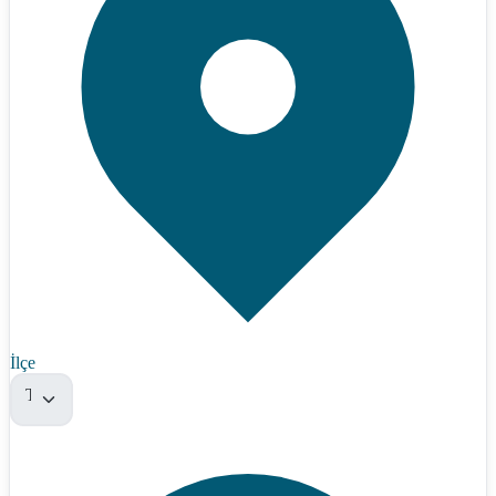
İlçe
Tümü