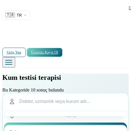
D
🇹🇷
TR
Giriş Yap
Ücretsiz Kayıt Ol
Kum testisi terapisi
Bu Kategoride 10 sonuç bulundu
Ara
Ara