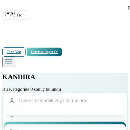
D
🇹🇷
TR
Giriş Yap
Ücretsiz Kayıt Ol
KANDIRA
Bu Kategoride 0 sonuç bulundu
Ara
Ara