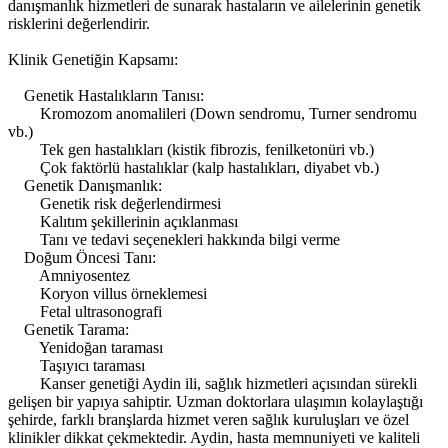
danışmanlık hizmetleri de sunarak hastaların ve ailelerinin genetik
risklerini değerlendirir.
Klinik Genetiğin Kapsamı:
Genetik Hastalıkların Tanısı:
Kromozom anomalileri (Down sendromu, Turner sendromu
vb.)
Tek gen hastalıkları (kistik fibrozis, fenilketonüri vb.)
Çok faktörlü hastalıklar (kalp hastalıkları, diyabet vb.)
Genetik Danışmanlık:
Genetik risk değerlendirmesi
Kalıtım şekillerinin açıklanması
Tanı ve tedavi seçenekleri hakkında bilgi verme
Doğum Öncesi Tanı:
Amniyosentez
Koryon villus örneklemesi
Fetal ultrasonografi
Genetik Tarama:
Yenidoğan taraması
Taşıyıcı taraması
Kanser genetiği Aydin ili, sağlık hizmetleri açısından sürekli
gelişen bir yapıya sahiptir. Uzman doktorlara ulaşımın kolaylaştığı
şehirde, farklı branşlarda hizmet veren sağlık kuruluşları ve özel
klinikler dikkat çekmektedir. Aydin, hasta memnuniyeti ve kaliteli