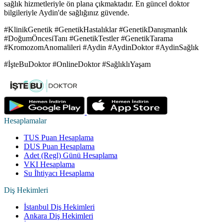
sağlık hizmetleriyle ön plana çıkmaktadır. En güncel doktor
bilgileriyle Aydin'de sağlığınız güvende.
#KlinikGenetik #GenetikHastalıklar #GenetikDanışmanlık
#DoğumÖncesiTanı #GenetikTestler #GenetikTarama
#KromozomAnomalileri #Aydin #AydinDoktor #AydinSağlık
#İşteBuDoktor #OnlineDoktor #SağlıklıYaşam
Hesaplamalar
TUS Puan Hesaplama
DUS Puan Hesaplama
Adet (Regl) Günü Hesaplama
VKI Hesaplama
Su İhtiyacı Hesaplama
Diş Hekimleri
İstanbul Diş Hekimleri
Ankara Diş Hekimleri