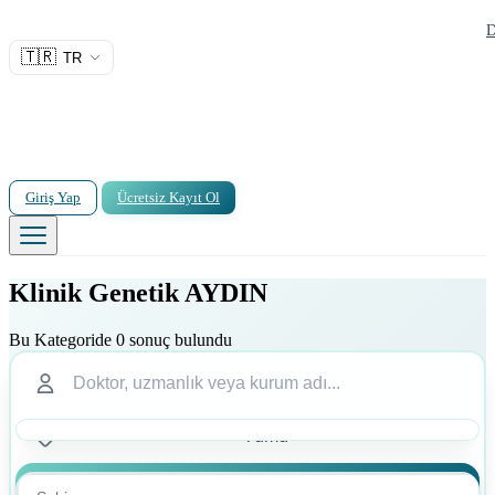
D
🇹🇷
TR
Giriş Yap
Ücretsiz Kayıt Ol
Klinik Genetik AYDIN
Bu Kategoride 0 sonuç bulundu
Ara
Ara