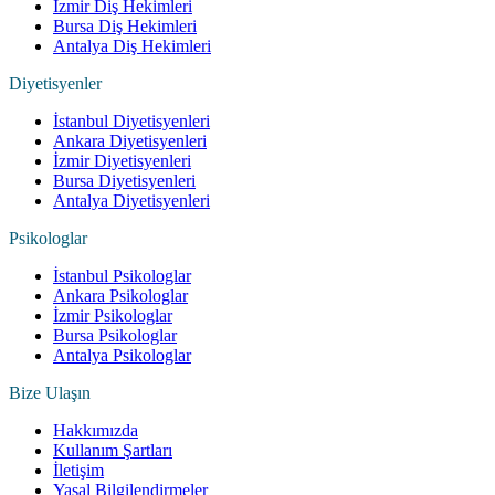
İzmir Diş Hekimleri
Bursa Diş Hekimleri
Antalya Diş Hekimleri
Diyetisyenler
İstanbul Diyetisyenleri
Ankara Diyetisyenleri
İzmir Diyetisyenleri
Bursa Diyetisyenleri
Antalya Diyetisyenleri
Psikologlar
İstanbul Psikologlar
Ankara Psikologlar
İzmir Psikologlar
Bursa Psikologlar
Antalya Psikologlar
Bize Ulaşın
Hakkımızda
Kullanım Şartları
İletişim
Yasal Bilgilendirmeler