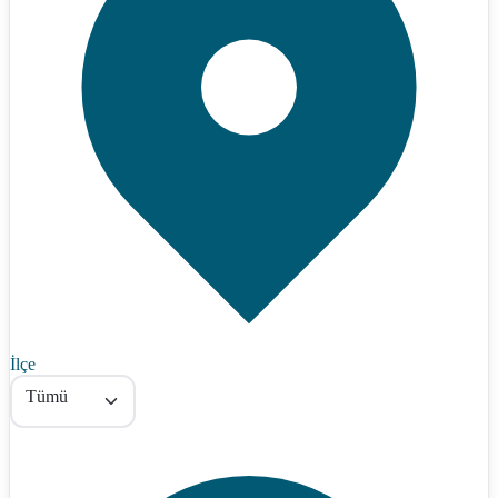
İlçe
Tümü