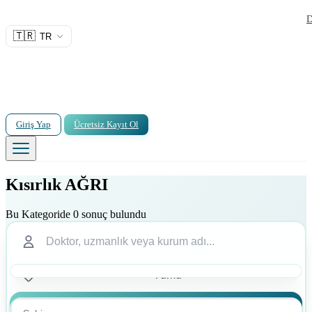
D
🇹🇷
TR
Giriş Yap
Ücretsiz Kayıt Ol
Kısırlık AĞRI
Bu Kategoride 0 sonuç bulundu
Ara
Ara