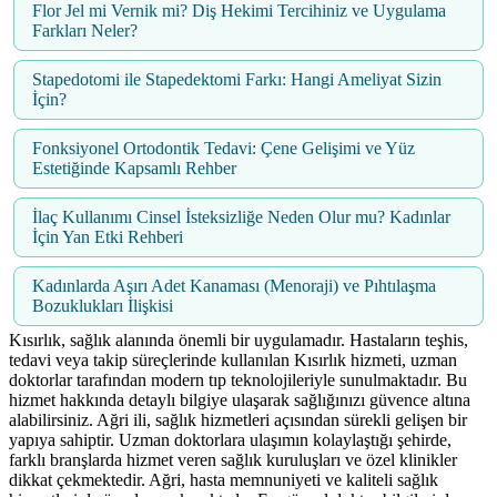
Flor Jel mi Vernik mi? Diş Hekimi Tercihiniz ve Uygulama
Farkları Neler?
Stapedotomi ile Stapedektomi Farkı: Hangi Ameliyat Sizin
İçin?
Fonksiyonel Ortodontik Tedavi: Çene Gelişimi ve Yüz
Estetiğinde Kapsamlı Rehber
İlaç Kullanımı Cinsel İsteksizliğe Neden Olur mu? Kadınlar
İçin Yan Etki Rehberi
Kadınlarda Aşırı Adet Kanaması (Menoraji) ve Pıhtılaşma
Bozuklukları İlişkisi
Kısırlık, sağlık alanında önemli bir uygulamadır. Hastaların teşhis,
tedavi veya takip süreçlerinde kullanılan Kısırlık hizmeti, uzman
doktorlar tarafından modern tıp teknolojileriyle sunulmaktadır. Bu
hizmet hakkında detaylı bilgiye ulaşarak sağlığınızı güvence altına
alabilirsiniz. Ağri ili, sağlık hizmetleri açısından sürekli gelişen bir
yapıya sahiptir. Uzman doktorlara ulaşımın kolaylaştığı şehirde,
farklı branşlarda hizmet veren sağlık kuruluşları ve özel klinikler
dikkat çekmektedir. Ağri, hasta memnuniyeti ve kaliteli sağlık