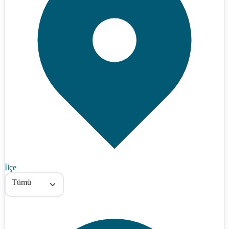
İlçe
Tümü