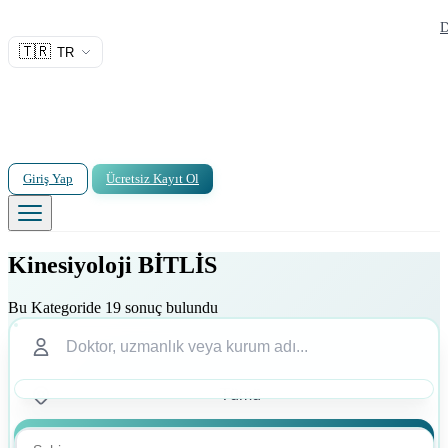
D
🇹🇷
TR
Giriş Yap
Ücretsiz Kayıt Ol
Kinesiyoloji BİTLİS
Bu Kategoride 19 sonuç bulundu
Ara
Ara