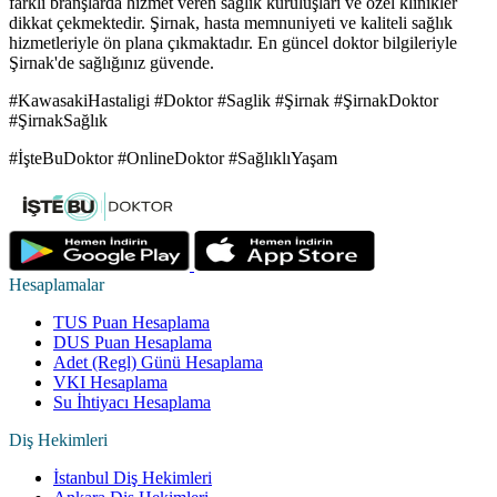
farklı branşlarda hizmet veren sağlık kuruluşları ve özel klinikler
dikkat çekmektedir. Şirnak, hasta memnuniyeti ve kaliteli sağlık
hizmetleriyle ön plana çıkmaktadır. En güncel doktor bilgileriyle
Şirnak'de sağlığınız güvende.
#KawasakiHastaligi #Doktor #Saglik #Şirnak #ŞirnakDoktor
#ŞirnakSağlık
#İşteBuDoktor #OnlineDoktor #SağlıklıYaşam
Hesaplamalar
TUS Puan Hesaplama
DUS Puan Hesaplama
Adet (Regl) Günü Hesaplama
VKI Hesaplama
Su İhtiyacı Hesaplama
Diş Hekimleri
İstanbul Diş Hekimleri