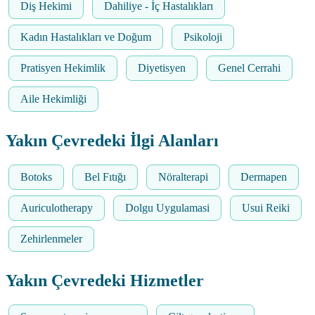
Diş Hekimi
Dahiliye - İç Hastalıkları
Kadın Hastalıkları ve Doğum
Psikoloji
Pratisyen Hekimlik
Diyetisyen
Genel Cerrahi
Aile Hekimliği
Yakın Çevredeki İlgi Alanları
Botoks
Bel Fıtığı
Nöralterapi
Dermapen
Auriculotherapy
Dolgu Uygulamasi
Usui Reiki
Zehirlenmeler
Yakın Çevredeki Hizmetler