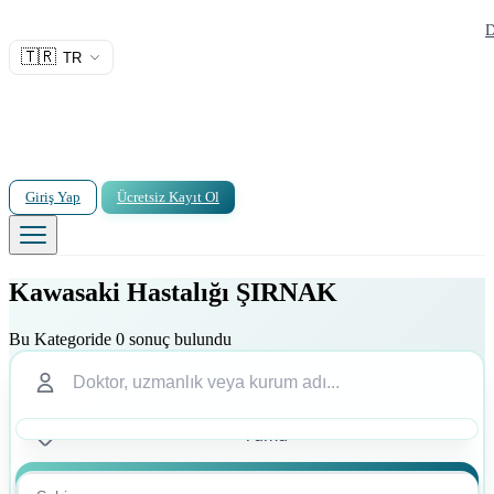
D
🇹🇷
TR
Giriş Yap
Ücretsiz Kayıt Ol
Kawasaki Hastalığı ŞIRNAK
Bu Kategoride 0 sonuç bulundu
Ara
Ara