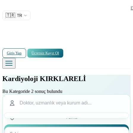
D
🇹🇷
TR
Giriş Yap
Ücretsiz Kayıt Ol
Kardiyoloji KIRKLARELİ
Bu Kategoride 2 sonuç bulundu
Ara
Ara