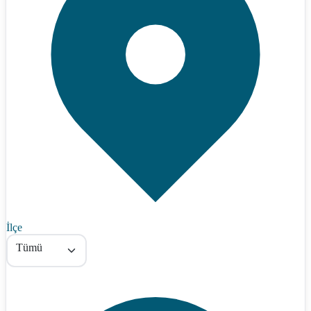
İlçe
Tümü