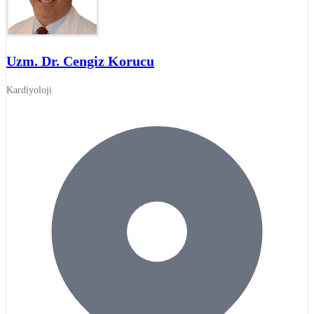
Uzm. Dr. Cengiz Korucu
Kardiyoloji