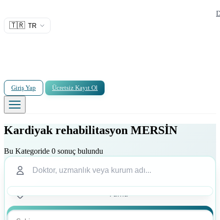
D
🇹🇷
TR
Giriş Yap
Ücretsiz Kayıt Ol
Kardiyak rehabilitasyon MERSİN
Bu Kategoride 0 sonuç bulundu
Ara
Ara