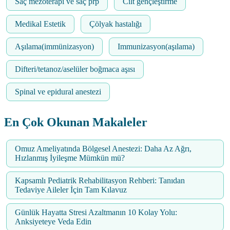
Saç mezoterapi ve saç prp
Cilt gençleştirme
Medikal Estetik
Çölyak hastalığı
Aşılama(immünizasyon)
Immunizasyon(aşılama)
Difteri/tetanoz/aselüler boğmaca aşısı
Spinal ve epidural anestezi
En Çok Okunan Makaleler
Omuz Ameliyatında Bölgesel Anestezi: Daha Az Ağrı,
Hızlanmış İyileşme Mümkün mü?
Kapsamlı Pediatrik Rehabilitasyon Rehberi: Tanıdan
Tedaviye Aileler İçin Tam Kılavuz
Günlük Hayatta Stresi Azaltmanın 10 Kolay Yolu:
Anksiyeteye Veda Edin