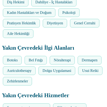
Diş Hekimi
Dahiliye - İç Hastalıkları
Kadın Hastalıkları ve Doğum
Psikoloji
Pratisyen Hekimlik
Diyetisyen
Genel Cerrahi
Aile Hekimliği
Yakın Çevredeki İlgi Alanları
Botoks
Bel Fıtığı
Nöralterapi
Dermapen
Auriculotherapy
Dolgu Uygulamasi
Usui Reiki
Zehirlenmeler
Yakın Çevredeki Hizmetler