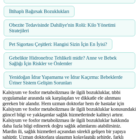
İltihaplı Bağırsak Bozuklukları
Obezite Tedavisinde Dahiliye'nin Rolü: Kilo Yönetimi
Stratejileri
Pet Sigortası Çeşitleri: Hangisi Sizin İçin En İyisi?
Gebelikte Hidronefroz Tehlikeli midir? Anne ve Bebek
Sağlığı İçin Riskler ve Önlemler
Yenidoğan İdrar Yapamama ve İdrar Kaçırma: Bebeklerde
Üriner Sistem Gelişim Sorunları
Kalsiyum ve fosfor metabolizması ile ilgili bozukluklar, tıbbi
uygulamalar arasında sık karşılaşılan ve dikkatle ele alınması
gereken bir alandır. Hem uzman doktorlar hem de hastalar için
Kalsiyum ve fosfor metabolizması ile ilgili bozukluklar konusundaki
güncel bilgi ve yaklaşımlar sağlık hizmetlerinde kaliteyi artırır.
Kalsiyum ve fosfor metabolizması ile ilgili bozukluklar hakkında
daha fazla bilgi edinerek doğru sağlık adımlarını atabilirsiniz.
Mardin ili, sağlık hizmetleri açısından sürekli gelişen bir yapıya
sahiptir. Uzman doktorlara ulaşımın kolaylaştığı şehirde, farklı