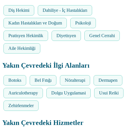
Diş Hekimi
Dahiliye - İç Hastalıkları
Kadın Hastalıkları ve Doğum
Psikoloji
Pratisyen Hekimlik
Diyetisyen
Genel Cerrahi
Aile Hekimliği
Yakın Çevredeki İlgi Alanları
Botoks
Bel Fıtığı
Nöralterapi
Dermapen
Auriculotherapy
Dolgu Uygulamasi
Usui Reiki
Zehirlenmeler
Yakın Çevredeki Hizmetler