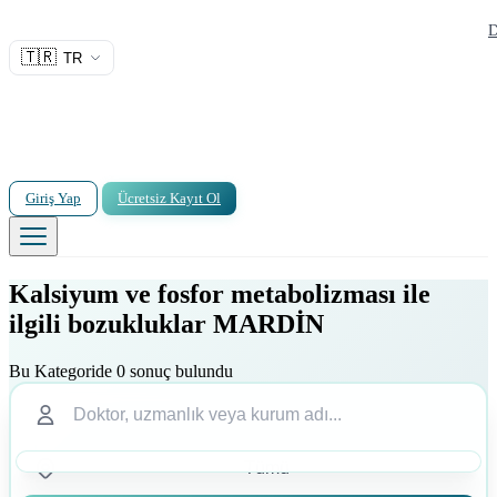
D
🇹🇷
TR
Giriş Yap
Ücretsiz Kayıt Ol
Kalsiyum ve fosfor metabolizması ile
ilgili bozukluklar MARDİN
Bu Kategoride 0 sonuç bulundu