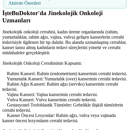
Aktivite Önerileri
İşteBuDoktor'da Jinekolojik Onkoloji
Uzmanları
Jinekolojik onkoloji cerrahisi, kadın üreme organlarında (rahim,
yumurtalıklar, rahim ağzı, vajina, vulva) gelişen kanserlerin cerrahi
tedavisiyle ilgilenen bir tıp dalıdır. Bu alanda uzmanlaşmış cerrahlar,
kanser tanısı almış kadınların tedavi süreçlerini yönetir ve cerrahi
müdahaleler gerçekleştirir.
Jinekolojik Onkoloji Cerrahisinin Kapsamı:
Rahim Kanseri: Rahim (endometrium) kanserinin cerrahi tedavisi.
Yumurtalık Kanseri: Yumurtalık (over) kanserinin cerrahi tedavisi.
Rahim Ağzı Kanseri: Rahim ağzı (serviks) kanserinin cerrahi
tedavisi.
Vajina Kanseri: Vajina kanserinin cerrahi tedavisi.
Vulva Kanseri: Vulva kanserinin cerrahi tedavisi.
Gestasyonel Trofoblastik Tümörler: Gebelikle ilişkili tümörlerin
cerrahi tedavisi.
Kanser Öncesi Lezyonlar: Rahim ağzı, vulva veya vajinada
kanser öncesi lezyonların cerrahi tedavisi.