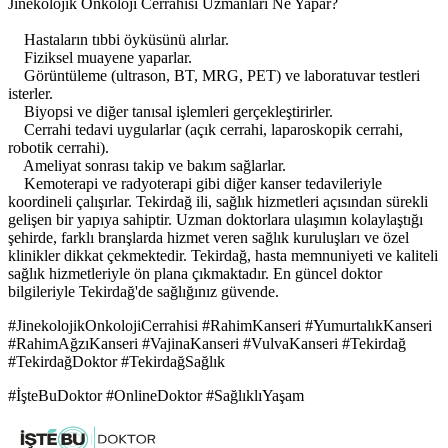
Jinekolojik Onkoloji Cerrahisi Uzmanları Ne Yapar?
Hastaların tıbbi öyküsünü alırlar.
Fiziksel muayene yaparlar.
Görüntüleme (ultrason, BT, MRG, PET) ve laboratuvar testleri
isterler.
Biyopsi ve diğer tanısal işlemleri gerçekleştirirler.
Cerrahi tedavi uygularlar (açık cerrahi, laparoskopik cerrahi,
robotik cerrahi).
Ameliyat sonrası takip ve bakım sağlarlar.
Kemoterapi ve radyoterapi gibi diğer kanser tedavileriyle
koordineli çalışırlar. Tekirdağ ili, sağlık hizmetleri açısından sürekli
gelişen bir yapıya sahiptir. Uzman doktorlara ulaşımın kolaylaştığı
şehirde, farklı branşlarda hizmet veren sağlık kuruluşları ve özel
klinikler dikkat çekmektedir. Tekirdağ, hasta memnuniyeti ve kaliteli
sağlık hizmetleriyle ön plana çıkmaktadır. En güncel doktor
bilgileriyle Tekirdağ'de sağlığınız güvende.
#JinekolojikOnkolojiCerrahisi #RahimKanseri #YumurtalıkKanseri
#RahimAğzıKanseri #VajinaKanseri #VulvaKanseri #Tekirdağ
#TekirdağDoktor #TekirdağSağlık
#İşteBuDoktor #OnlineDoktor #SağlıklıYaşam