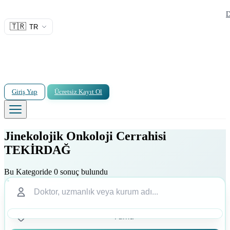
D
🇹🇷
TR
Giriş Yap
Ücretsiz Kayıt Ol
Jinekolojik Onkoloji Cerrahisi
TEKİRDAĞ
Bu Kategoride 0 sonuç bulundu