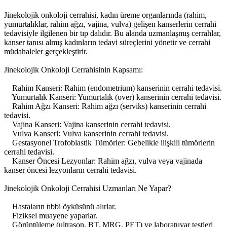
Jinekolojik onkoloji cerrahisi, kadın üreme organlarında (rahim,
yumurtalıklar, rahim ağzı, vajina, vulva) gelişen kanserlerin cerrahi
tedavisiyle ilgilenen bir tıp dalıdır. Bu alanda uzmanlaşmış cerrahlar,
kanser tanısı almış kadınların tedavi süreçlerini yönetir ve cerrahi
müdahaleler gerçekleştirir.
Jinekolojik Onkoloji Cerrahisinin Kapsamı:
Rahim Kanseri: Rahim (endometrium) kanserinin cerrahi tedavisi.
Yumurtalık Kanseri: Yumurtalık (over) kanserinin cerrahi tedavisi.
Rahim Ağzı Kanseri: Rahim ağzı (serviks) kanserinin cerrahi
tedavisi.
Vajina Kanseri: Vajina kanserinin cerrahi tedavisi.
Vulva Kanseri: Vulva kanserinin cerrahi tedavisi.
Gestasyonel Trofoblastik Tümörler: Gebelikle ilişkili tümörlerin
cerrahi tedavisi.
Kanser Öncesi Lezyonlar: Rahim ağzı, vulva veya vajinada
kanser öncesi lezyonların cerrahi tedavisi.
Jinekolojik Onkoloji Cerrahisi Uzmanları Ne Yapar?
Hastaların tıbbi öyküsünü alırlar.
Fiziksel muayene yaparlar.
Görüntüleme (ultrason, BT, MRG, PET) ve laboratuvar testleri