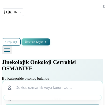
D
🇹🇷
TR
Giriş Yap
Ücretsiz Kayıt Ol
Jinekolojik Onkoloji Cerrahisi
OSMANİYE
Bu Kategoride 0 sonuç bulundu