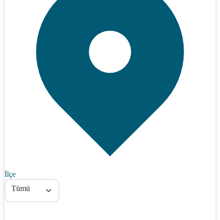
İlçe
Tümü