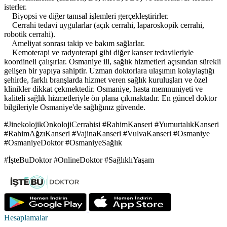
isterler.
Biyopsi ve diğer tanısal işlemleri gerçekleştirirler.
Cerrahi tedavi uygularlar (açık cerrahi, laparoskopik cerrahi,
robotik cerrahi).
Ameliyat sonrası takip ve bakım sağlarlar.
Kemoterapi ve radyoterapi gibi diğer kanser tedavileriyle
koordineli çalışırlar. Osmaniye ili, sağlık hizmetleri açısından sürekli
gelişen bir yapıya sahiptir. Uzman doktorlara ulaşımın kolaylaştığı
şehirde, farklı branşlarda hizmet veren sağlık kuruluşları ve özel
klinikler dikkat çekmektedir. Osmaniye, hasta memnuniyeti ve
kaliteli sağlık hizmetleriyle ön plana çıkmaktadır. En güncel doktor
bilgileriyle Osmaniye'de sağlığınız güvende.
#JinekolojikOnkolojiCerrahisi #RahimKanseri #YumurtalıkKanseri
#RahimAğzıKanseri #VajinaKanseri #VulvaKanseri #Osmaniye
#OsmaniyeDoktor #OsmaniyeSağlık
#İşteBuDoktor #OnlineDoktor #SağlıklıYaşam
Hesaplamalar