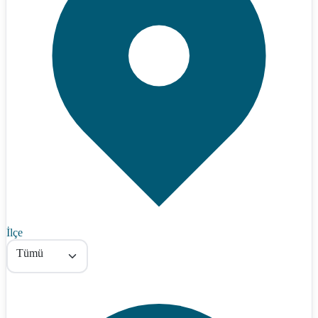
İlçe
Tümü