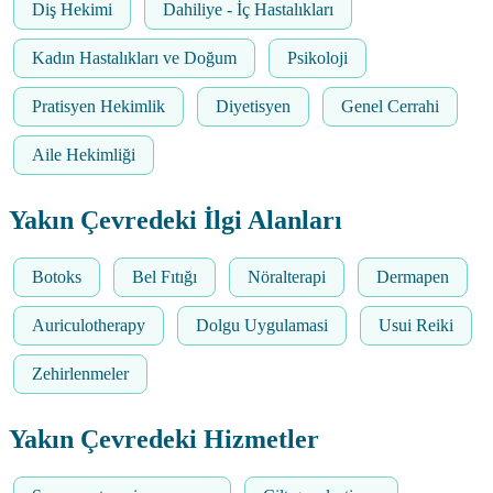
Diş Hekimi
Dahiliye - İç Hastalıkları
Kadın Hastalıkları ve Doğum
Psikoloji
Pratisyen Hekimlik
Diyetisyen
Genel Cerrahi
Aile Hekimliği
Yakın Çevredeki İlgi Alanları
Botoks
Bel Fıtığı
Nöralterapi
Dermapen
Auriculotherapy
Dolgu Uygulamasi
Usui Reiki
Zehirlenmeler
Yakın Çevredeki Hizmetler