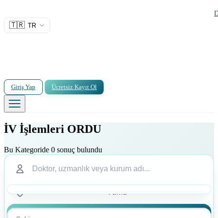
D
🇹🇷
TR
Giriş Yap
Ücretsiz Kayıt Ol
İV İşlemleri ORDU
Bu Kategoride 0 sonuç bulundu
Ara
Ara