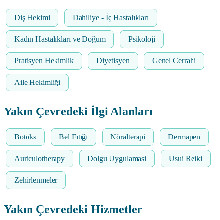
Diş Hekimi
Dahiliye - İç Hastalıkları
Kadın Hastalıkları ve Doğum
Psikoloji
Pratisyen Hekimlik
Diyetisyen
Genel Cerrahi
Aile Hekimliği
Yakın Çevredeki İlgi Alanları
Botoks
Bel Fıtığı
Nöralterapi
Dermapen
Auriculotherapy
Dolgu Uygulamasi
Usui Reiki
Zehirlenmeler
Yakın Çevredeki Hizmetler