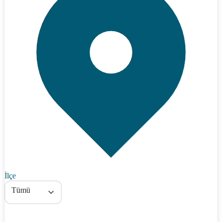
İlçe
Tümü