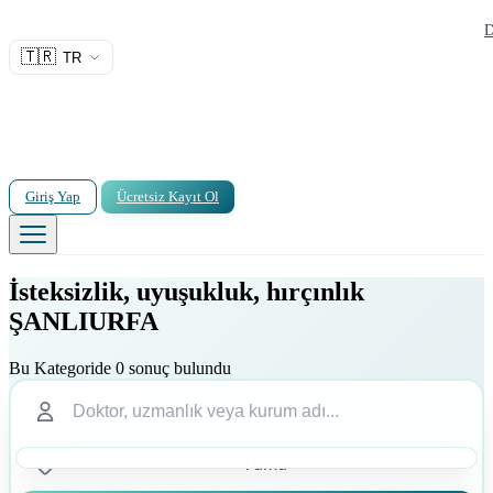
D
🇹🇷
TR
Giriş Yap
Ücretsiz Kayıt Ol
İsteksizlik, uyuşukluk, hırçınlık
ŞANLIURFA
Bu Kategoride 0 sonuç bulundu