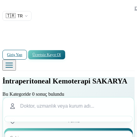
D
🇹🇷
TR
Giriş Yap
Ücretsiz Kayıt Ol
İntraperitoneal Kemoterapi SAKARYA
Bu Kategoride 0 sonuç bulundu
Ara
Ara