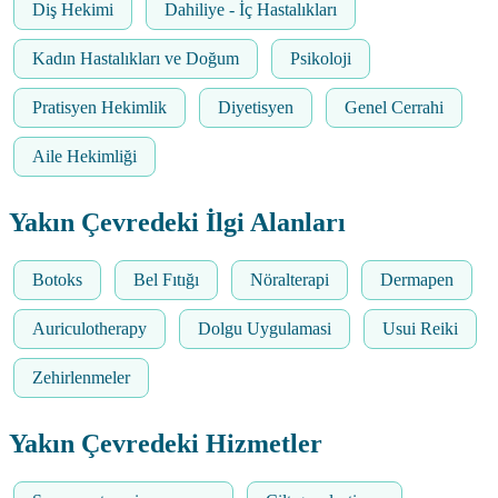
Diş Hekimi
Dahiliye - İç Hastalıkları
Kadın Hastalıkları ve Doğum
Psikoloji
Pratisyen Hekimlik
Diyetisyen
Genel Cerrahi
Aile Hekimliği
Yakın Çevredeki İlgi Alanları
Botoks
Bel Fıtığı
Nöralterapi
Dermapen
Auriculotherapy
Dolgu Uygulamasi
Usui Reiki
Zehirlenmeler
Yakın Çevredeki Hizmetler