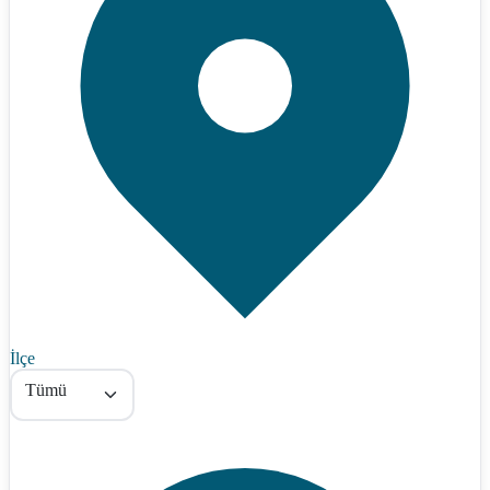
İlçe
Tümü