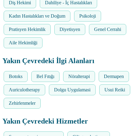
Diş Hekimi
Dahiliye - İç Hastalıkları
Kadın Hastalıkları ve Doğum
Psikoloji
Pratisyen Hekimlik
Diyetisyen
Genel Cerrahi
Aile Hekimliği
Yakın Çevredeki İlgi Alanları
Botoks
Bel Fıtığı
Nöralterapi
Dermapen
Auriculotherapy
Dolgu Uygulamasi
Usui Reiki
Zehirlenmeler
Yakın Çevredeki Hizmetler