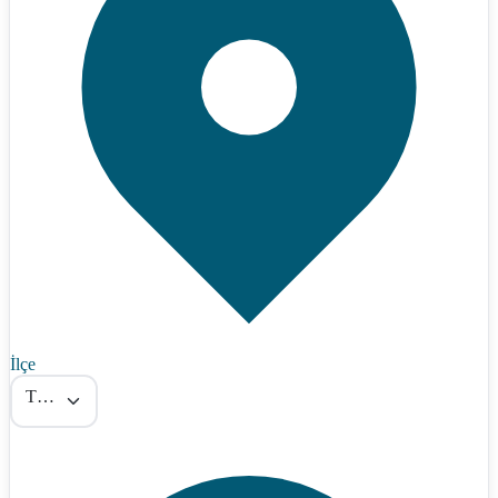
İlçe
Tümü