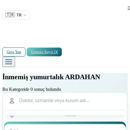
D
🇹🇷
TR
Giriş Yap
Ücretsiz Kayıt Ol
İnmemiş yumurtalık ARDAHAN
Bu Kategoride 0 sonuç bulundu
Ara
Ara