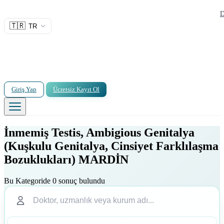
D
🇹🇷
TR
Giriş Yap
Ücretsiz Kayıt Ol
İnmemiş Testis, Ambigious Genitalya
(Kuşkulu Genitalya, Cinsiyet Farklılaşma
Bozuklukları) MARDİN
Bu Kategoride 0 sonuç bulundu