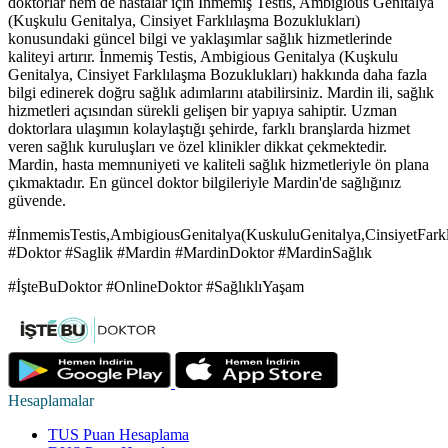
doktorlar hem de hastalar için İnmemiş Testis, Ambigious Genitalya
(Kuşkulu Genitalya, Cinsiyet Farklılaşma Bozuklukları)
konusundaki güncel bilgi ve yaklaşımlar sağlık hizmetlerinde
kaliteyi artırır. İnmemiş Testis, Ambigious Genitalya (Kuşkulu
Genitalya, Cinsiyet Farklılaşma Bozuklukları) hakkında daha fazla
bilgi edinerek doğru sağlık adımlarını atabilirsiniz. Mardin ili, sağlık
hizmetleri açısından sürekli gelişen bir yapıya sahiptir. Uzman
doktorlara ulaşımın kolaylaştığı şehirde, farklı branşlarda hizmet
veren sağlık kuruluşları ve özel klinikler dikkat çekmektedir.
Mardin, hasta memnuniyeti ve kaliteli sağlık hizmetleriyle ön plana
çıkmaktadır. En güncel doktor bilgileriyle Mardin'de sağlığınız
güvende.
#İnmemisTestis,AmbigiousGenitalya(KuskuluGenitalya,CinsiyetFarkl
#Doktor #Saglik #Mardin #MardinDoktor #MardinSağlık
#İşteBuDoktor #OnlineDoktor #SağlıklıYaşam
Hesaplamalar
TUS Puan Hesaplama