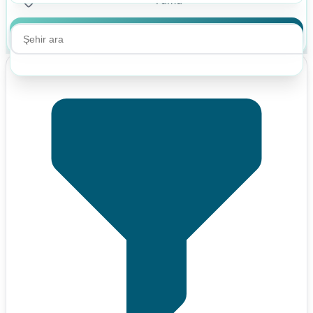
Ara
Ara