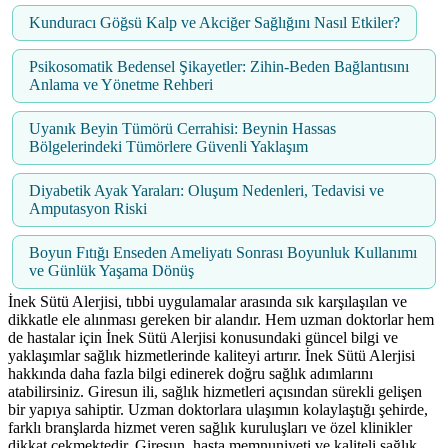
Kunduracı Göğsü Kalp ve Akciğer Sağlığını Nasıl Etkiler?
Psikosomatik Bedensel Şikayetler: Zihin-Beden Bağlantısını
Anlama ve Yönetme Rehberi
Uyanık Beyin Tümörü Cerrahisi: Beynin Hassas
Bölgelerindeki Tümörlere Güvenli Yaklaşım
Diyabetik Ayak Yaraları: Oluşum Nedenleri, Tedavisi ve
Amputasyon Riski
Boyun Fıtığı Enseden Ameliyatı Sonrası Boyunluk Kullanımı
ve Günlük Yaşama Dönüş
İnek Sütü Alerjisi, tıbbi uygulamalar arasında sık karşılaşılan ve
dikkatle ele alınması gereken bir alandır. Hem uzman doktorlar hem
de hastalar için İnek Sütü Alerjisi konusundaki güncel bilgi ve
yaklaşımlar sağlık hizmetlerinde kaliteyi artırır. İnek Sütü Alerjisi
hakkında daha fazla bilgi edinerek doğru sağlık adımlarını
atabilirsiniz. Giresun ili, sağlık hizmetleri açısından sürekli gelişen
bir yapıya sahiptir. Uzman doktorlara ulaşımın kolaylaştığı şehirde,
farklı branşlarda hizmet veren sağlık kuruluşları ve özel klinikler
dikkat çekmektedir. Giresun, hasta memnuniyeti ve kaliteli sağlık