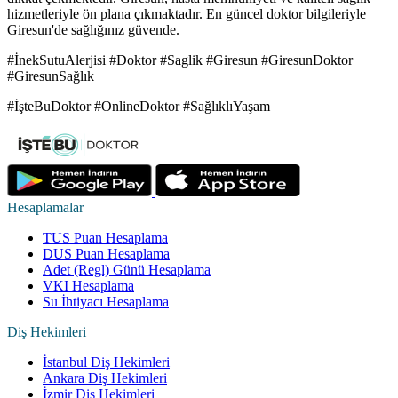
hizmetleriyle ön plana çıkmaktadır. En güncel doktor bilgileriyle
Giresun'de sağlığınız güvende.
#İnekSutuAlerjisi #Doktor #Saglik #Giresun #GiresunDoktor
#GiresunSağlık
#İşteBuDoktor #OnlineDoktor #SağlıklıYaşam
Hesaplamalar
TUS Puan Hesaplama
DUS Puan Hesaplama
Adet (Regl) Günü Hesaplama
VKI Hesaplama
Su İhtiyacı Hesaplama
Diş Hekimleri
İstanbul Diş Hekimleri
Ankara Diş Hekimleri
İzmir Diş Hekimleri