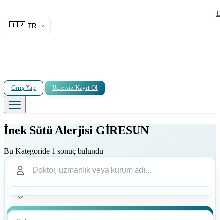
D
🇹🇷
TR
Giriş Yap
Ücretsiz Kayıt Ol
İnek Sütü Alerjisi GİRESUN
Bu Kategoride 1 sonuç bulundu
Ara
Ara