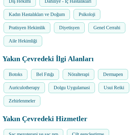
Diş Hekimi
Dahiliye - İç Hastalıkları
Kadın Hastalıkları ve Doğum
Psikoloji
Pratisyen Hekimlik
Diyetisyen
Genel Cerrahi
Aile Hekimliği
Yakın Çevredeki İlgi Alanları
Botoks
Bel Fıtığı
Nöralterapi
Dermapen
Auriculotherapy
Dolgu Uygulamasi
Usui Reiki
Zehirlenmeler
Yakın Çevredeki Hizmetler
Saç mezoterapi ve saç prp
Cilt gençleştirme