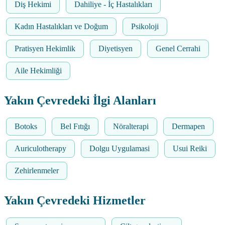
Diş Hekimi
Dahiliye - İç Hastalıkları
Kadın Hastalıkları ve Doğum
Psikoloji
Pratisyen Hekimlik
Diyetisyen
Genel Cerrahi
Aile Hekimliği
Yakın Çevredeki İlgi Alanları
Botoks
Bel Fıtığı
Nöralterapi
Dermapen
Auriculotherapy
Dolgu Uygulamasi
Usui Reiki
Zehirlenmeler
Yakın Çevredeki Hizmetler