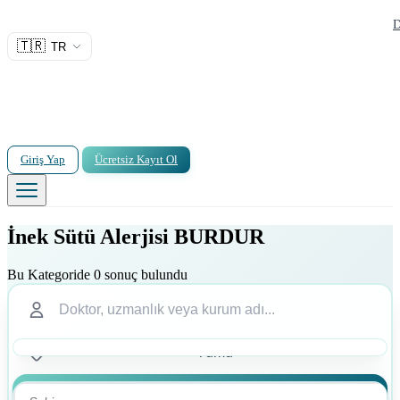
D
🇹🇷
TR
Giriş Yap
Ücretsiz Kayıt Ol
İnek Sütü Alerjisi BURDUR
Bu Kategoride 0 sonuç bulundu
Ara
Ara