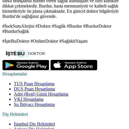
farklı branşlarda hizmet veren sağlık kuruluşları ve özel klinikler
dikkat çekmektedir. Burdur, hasta memnuniyeti ve kaliteli sağlık
hizmetleriyle ön plana çıkmaktadır. En güncel doktor bilgileriyle
Burdur'de sağlığınız güvende.
#İnekSutuAlerjisi #Doktor #Saglik #Burdur #BurdurDoktor
#BurdurSağlık
#İşteBuDoktor #OnlineDoktor #SağlıklıYaşam
Hesaplamalar
TUS Puan Hesaplama
DUS Puan Hesaplama
Adet (Regl) Günü Hesaplama
VKI Hesaplama
Su İhtiyacı Hesaplama
Diş Hekimleri
İstanbul Diş Hekimleri