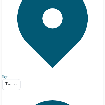
İlçe
Tümü