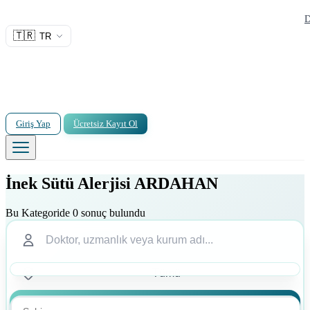
D
🇹🇷
TR
Giriş Yap
Ücretsiz Kayıt Ol
İnek Sütü Alerjisi ARDAHAN
Bu Kategoride 0 sonuç bulundu
Ara
Ara