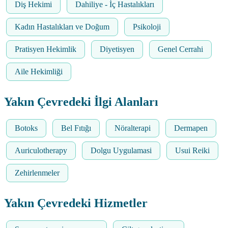
Diş Hekimi
Dahiliye - İç Hastalıkları
Kadın Hastalıkları ve Doğum
Psikoloji
Pratisyen Hekimlik
Diyetisyen
Genel Cerrahi
Aile Hekimliği
Yakın Çevredeki İlgi Alanları
Botoks
Bel Fıtığı
Nöralterapi
Dermapen
Auriculotherapy
Dolgu Uygulamasi
Usui Reiki
Zehirlenmeler
Yakın Çevredeki Hizmetler