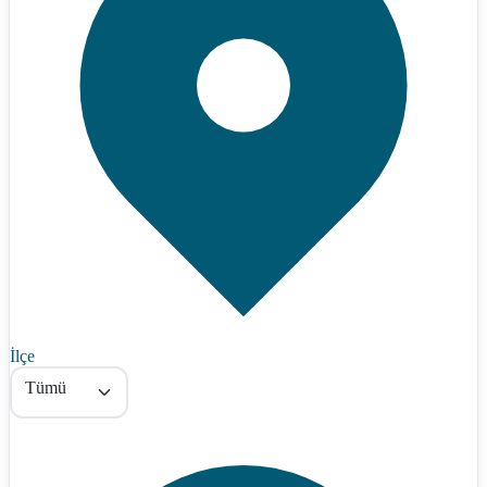
İlçe
Tümü