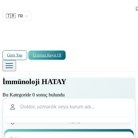
D
🇹🇷
TR
Giriş Yap
Ücretsiz Kayıt Ol
İmmünoloji HATAY
Bu Kategoride 0 sonuç bulundu
Ara
Ara