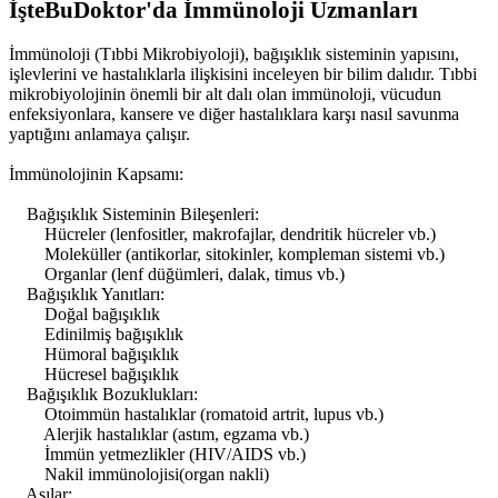
İşteBuDoktor'da İmmünoloji Uzmanları
İmmünoloji (Tıbbi Mikrobiyoloji), bağışıklık sisteminin yapısını,
işlevlerini ve hastalıklarla ilişkisini inceleyen bir bilim dalıdır. Tıbbi
mikrobiyolojinin önemli bir alt dalı olan immünoloji, vücudun
enfeksiyonlara, kansere ve diğer hastalıklara karşı nasıl savunma
yaptığını anlamaya çalışır.
İmmünolojinin Kapsamı:
Bağışıklık Sisteminin Bileşenleri:
Hücreler (lenfositler, makrofajlar, dendritik hücreler vb.)
Moleküller (antikorlar, sitokinler, kompleman sistemi vb.)
Organlar (lenf düğümleri, dalak, timus vb.)
Bağışıklık Yanıtları:
Doğal bağışıklık
Edinilmiş bağışıklık
Hümoral bağışıklık
Hücresel bağışıklık
Bağışıklık Bozuklukları:
Otoimmün hastalıklar (romatoid artrit, lupus vb.)
Alerjik hastalıklar (astım, egzama vb.)
İmmün yetmezlikler (HIV/AIDS vb.)
Nakil immünolojisi(organ nakli)
Aşılar: