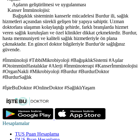
Aşıların geliştirilmesi ve uygulanması
Kanser İmmünolojisi:
Bağışıklık sisteminin kanserle mücadelesi Burdur ili, sağlık
hizmetleri açısından sürekli gelişen bir yapıya sahiptir. Uzman
doktorlara ulaşımın kolaylaştığı şehirde, farklı branşlarda hizmet
veren sağlık kuruluşları ve özel klinikler dikkat çekmektedir. Burdur,
hasta memnuniyeti ve kaliteli sağlık hizmetleriyle ön plana
çıkmaktadır. En güncel doktor bilgileriyle Burdur'de sağlığınız
güvende.
#İmmünoloji #TıbbiMikrobiyoloji #BağışıklıkSistemi #Aşılar
#OtoimmünHastalıklar #Alerji #İmmünoterapi #Kanserİmmünolojisi
#OrganNakli #Mikrobiyoloji #Burdur #BurdurDoktor
#BurdurSağlık
#İşteBuDoktor #OnlineDoktor #SağlıklıYaşam
Hesaplamalar
TUS Puan Hesaplama
DUS Puan Hesaplama