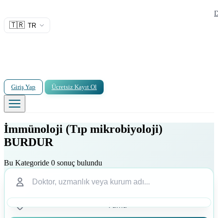
D
🇹🇷
TR
Giriş Yap
Ücretsiz Kayıt Ol
İmmünoloji (Tıp mikrobiyoloji)
BURDUR
Bu Kategoride 0 sonuç bulundu