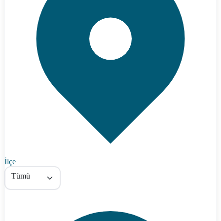
İlçe
Tümü