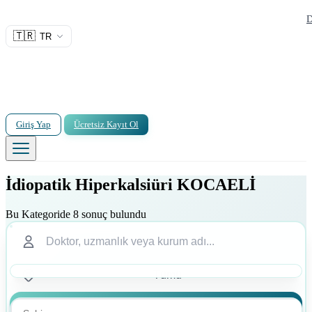
D
🇹🇷
TR
Giriş Yap
Ücretsiz Kayıt Ol
İdiopatik Hiperkalsiüri KOCAELİ
Bu Kategoride 8 sonuç bulundu
Ara
Ara