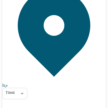
İlçe
Tümü