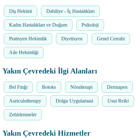
Diş Hekimi
Dahiliye - İç Hastalıkları
Kadın Hastalıkları ve Doğum
Psikoloji
Pratisyen Hekimlik
Diyetisyen
Genel Cerrahi
Aile Hekimliği
Yakın Çevredeki İlgi Alanları
Bel Fıtığı
Botoks
Nöralterapi
Dermapen
Auriculotherapy
Dolgu Uygulamasi
Usui Reiki
Zehirlenmeler
Yakın Çevredeki Hizmetler