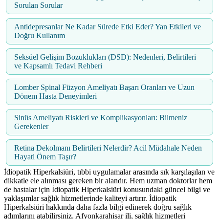
Sorulan Sorular
Antidepresanlar Ne Kadar Sürede Etki Eder? Yan Etkileri ve
Doğru Kullanım
Seksüel Gelişim Bozuklukları (DSD): Nedenleri, Belirtileri
ve Kapsamlı Tedavi Rehberi
Lomber Spinal Füzyon Ameliyatı Başarı Oranları ve Uzun
Dönem Hasta Deneyimleri
Sinüs Ameliyatı Riskleri ve Komplikasyonları: Bilmeniz
Gerekenler
Retina Dekolmanı Belirtileri Nelerdir? Acil Müdahale Neden
Hayati Önem Taşır?
İdiopatik Hiperkalsiüri, tıbbi uygulamalar arasında sık karşılaşılan ve
dikkatle ele alınması gereken bir alandır. Hem uzman doktorlar hem
de hastalar için İdiopatik Hiperkalsiüri konusundaki güncel bilgi ve
yaklaşımlar sağlık hizmetlerinde kaliteyi artırır. İdiopatik
Hiperkalsiüri hakkında daha fazla bilgi edinerek doğru sağlık
adımlarını atabilirsiniz. Afyonkarahisar ili, sağlık hizmetleri