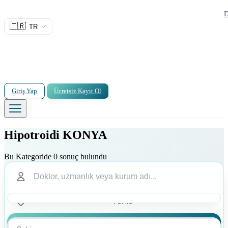
D
🇹🇷
TR
Giriş Yap
Ücretsiz Kayıt Ol
Hipotroidi KONYA
Bu Kategoride 0 sonuç bulundu
Ara
Ara