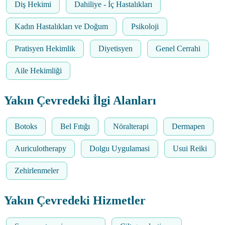
Diş Hekimi
Dahiliye - İç Hastalıkları
Kadın Hastalıkları ve Doğum
Psikoloji
Pratisyen Hekimlik
Diyetisyen
Genel Cerrahi
Aile Hekimliği
Yakın Çevredeki İlgi Alanları
Botoks
Bel Fıtığı
Nöralterapi
Dermapen
Auriculotherapy
Dolgu Uygulamasi
Usui Reiki
Zehirlenmeler
Yakın Çevredeki Hizmetler