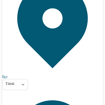
İlçe
Tümü