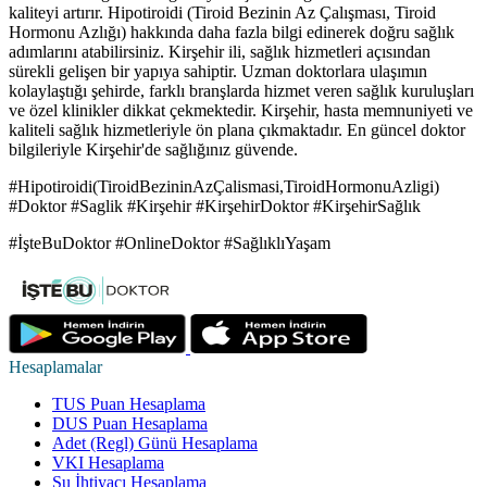
kaliteyi artırır. Hipotiroidi (Tiroid Bezinin Az Çalışması, Tiroid
Hormonu Azlığı) hakkında daha fazla bilgi edinerek doğru sağlık
adımlarını atabilirsiniz. Kirşehir ili, sağlık hizmetleri açısından
sürekli gelişen bir yapıya sahiptir. Uzman doktorlara ulaşımın
kolaylaştığı şehirde, farklı branşlarda hizmet veren sağlık kuruluşları
ve özel klinikler dikkat çekmektedir. Kirşehir, hasta memnuniyeti ve
kaliteli sağlık hizmetleriyle ön plana çıkmaktadır. En güncel doktor
bilgileriyle Kirşehir'de sağlığınız güvende.
#Hipotiroidi(TiroidBezininAzÇalismasi,TiroidHormonuAzligi)
#Doktor #Saglik #Kirşehir #KirşehirDoktor #KirşehirSağlık
#İşteBuDoktor #OnlineDoktor #SağlıklıYaşam
Hesaplamalar
TUS Puan Hesaplama
DUS Puan Hesaplama
Adet (Regl) Günü Hesaplama
VKI Hesaplama
Su İhtiyacı Hesaplama