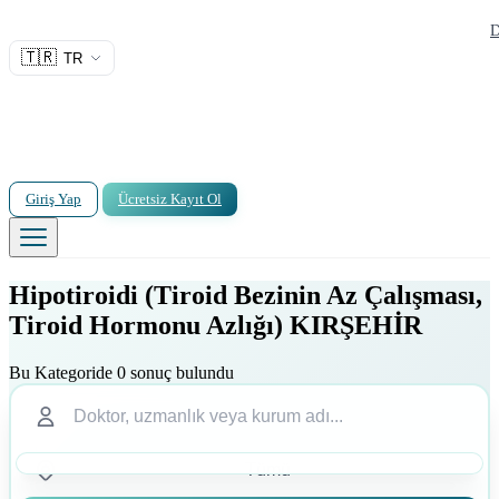
D
🇹🇷
TR
Giriş Yap
Ücretsiz Kayıt Ol
Hipotiroidi (Tiroid Bezinin Az Çalışması,
Tiroid Hormonu Azlığı) KIRŞEHİR
Bu Kategoride 0 sonuç bulundu