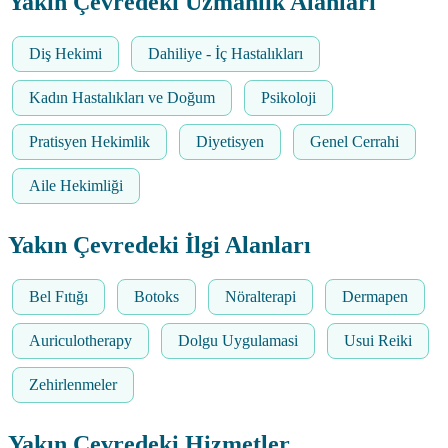
Yakın Çevredeki Uzmanlık Alanları
Diş Hekimi
Dahiliye - İç Hastalıkları
Kadın Hastalıkları ve Doğum
Psikoloji
Pratisyen Hekimlik
Diyetisyen
Genel Cerrahi
Aile Hekimliği
Yakın Çevredeki İlgi Alanları
Bel Fıtığı
Botoks
Nöralterapi
Dermapen
Auriculotherapy
Dolgu Uygulamasi
Usui Reiki
Zehirlenmeler
Yakın Çevredeki Hizmetler