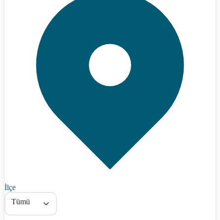
İlçe
Tümü