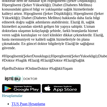
doktorlar hem de hastalar için Hipoglisemi (Şeker Düşüklüğü);
Hiperglisemi (Şeker Yüksekliği); Diabet (Diabetes Mellitus)
konusundaki güncel bilgi ve yaklaşımlar sağlık hizmetlerinde
kaliteyi artırır. Hipoglisemi (Şeker Düşüklüğü); Hiperglisemi (Şeker
Yüksekliği); Diabet (Diabetes Mellitus) hakkında daha fazla bilgi
edinerek doğru sağlık adımlarını atabilirsiniz. Elaziğ ili, sağlık
hizmetleri açısından sürekli gelişen bir yapıya sahiptir. Uzman
doktorlara ulaşımın kolaylaştığı şehirde, farklı branşlarda hizmet
veren sağlık kuruluşları ve özel klinikler dikkat çekmektedir. Elaziğ,
hasta memnuniyeti ve kaliteli sağlık hizmetleriyle ön plana
çıkmaktadır. En güncel doktor bilgileriyle Elaziğ'de sağlığınız
güvende.
#Hipoglisemi(ŞekerDusuklugu);Hiperglisemi(ŞekerYuksekligi);Diabet
#Doktor #Saglik #Elaziğ #ElaziğDoktor #ElaziğSağlık
#İşteBuDoktor #OnlineDoktor #SağlıklıYaşam
Hesaplamalar
TUS Puan Hesaplama