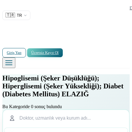
D
🇹🇷
TR
Giriş Yap
Ücretsiz Kayıt Ol
Hipoglisemi (Şeker Düşüklüğü);
Hiperglisemi (Şeker Yüksekliği); Diabet
(Diabetes Mellitus) ELAZIĞ
Bu Kategoride 0 sonuç bulundu