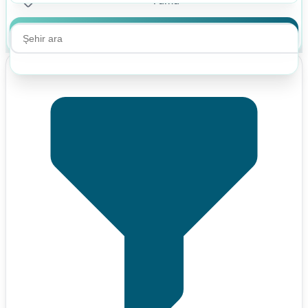
Ara
Ara