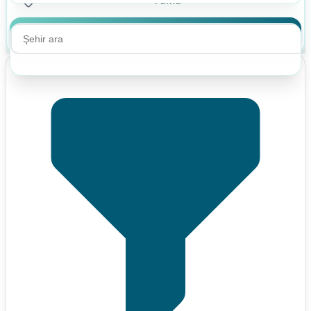
Ara
Ara