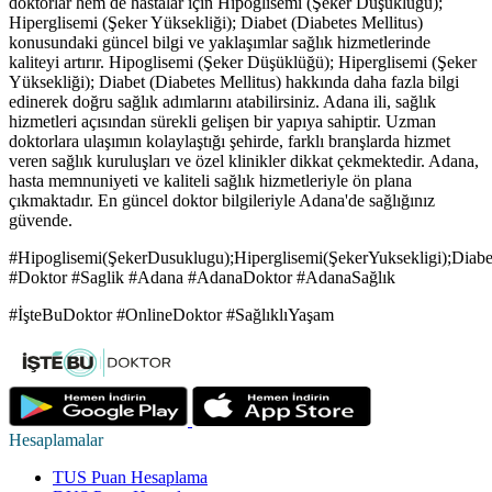
doktorlar hem de hastalar için Hipoglisemi (Şeker Düşüklüğü);
Hiperglisemi (Şeker Yüksekliği); Diabet (Diabetes Mellitus)
konusundaki güncel bilgi ve yaklaşımlar sağlık hizmetlerinde
kaliteyi artırır. Hipoglisemi (Şeker Düşüklüğü); Hiperglisemi (Şeker
Yüksekliği); Diabet (Diabetes Mellitus) hakkında daha fazla bilgi
edinerek doğru sağlık adımlarını atabilirsiniz. Adana ili, sağlık
hizmetleri açısından sürekli gelişen bir yapıya sahiptir. Uzman
doktorlara ulaşımın kolaylaştığı şehirde, farklı branşlarda hizmet
veren sağlık kuruluşları ve özel klinikler dikkat çekmektedir. Adana,
hasta memnuniyeti ve kaliteli sağlık hizmetleriyle ön plana
çıkmaktadır. En güncel doktor bilgileriyle Adana'de sağlığınız
güvende.
#Hipoglisemi(ŞekerDusuklugu);Hiperglisemi(ŞekerYuksekligi);Diabet
#Doktor #Saglik #Adana #AdanaDoktor #AdanaSağlık
#İşteBuDoktor #OnlineDoktor #SağlıklıYaşam
Hesaplamalar
TUS Puan Hesaplama