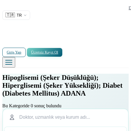
D
🇹🇷
TR
Giriş Yap
Ücretsiz Kayıt Ol
Hipoglisemi (Şeker Düşüklüğü);
Hiperglisemi (Şeker Yüksekliği); Diabet
(Diabetes Mellitus) ADANA
Bu Kategoride 0 sonuç bulundu