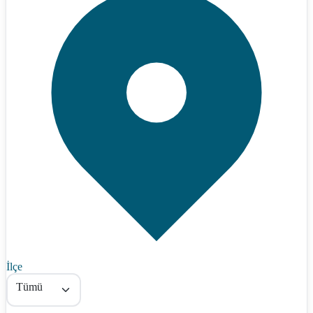
İlçe
Tümü