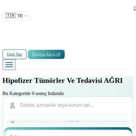
D
🇹🇷
TR
Giriş Yap
Ücretsiz Kayıt Ol
Hipofizer Tümörler Ve Tedavisi AĞRI
Bu Kategoride 0 sonuç bulundu
Ara
Ara