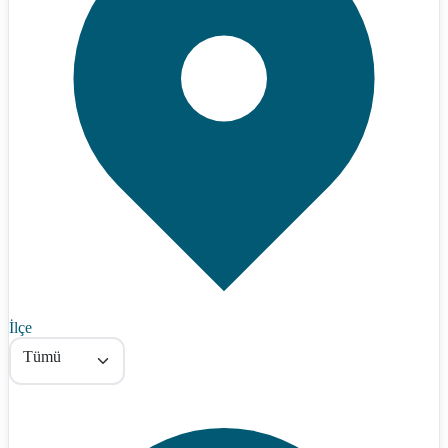
İlçe
Tümü