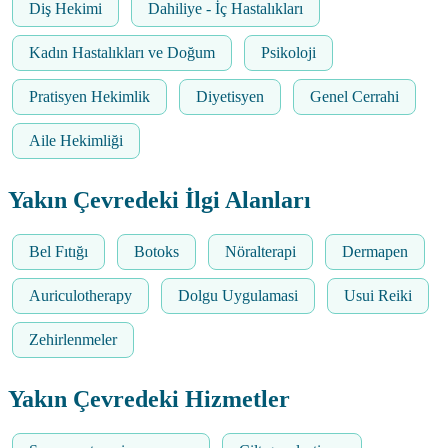
Diş Hekimi
Dahiliye - İç Hastalıkları
Kadın Hastalıkları ve Doğum
Psikoloji
Pratisyen Hekimlik
Diyetisyen
Genel Cerrahi
Aile Hekimliği
Yakın Çevredeki İlgi Alanları
Bel Fıtığı
Botoks
Nöralterapi
Dermapen
Auriculotherapy
Dolgu Uygulamasi
Usui Reiki
Zehirlenmeler
Yakın Çevredeki Hizmetler