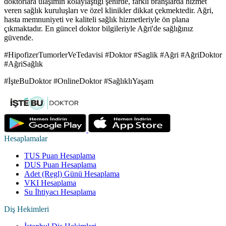
doktorlara ulaşımın kolaylaştığı şehirde, farklı branşlarda hizmet
veren sağlık kuruluşları ve özel klinikler dikkat çekmektedir. Ağri,
hasta memnuniyeti ve kaliteli sağlık hizmetleriyle ön plana
çıkmaktadır. En güncel doktor bilgileriyle Ağri'de sağlığınız
güvende.
#HipofizerTumorlerVeTedavisi #Doktor #Saglik #Ağri #AğriDoktor
#AğriSağlık
#İşteBuDoktor #OnlineDoktor #SağlıklıYaşam
Hesaplamalar
TUS Puan Hesaplama
DUS Puan Hesaplama
Adet (Regl) Günü Hesaplama
VKI Hesaplama
Su İhtiyacı Hesaplama
Diş Hekimleri