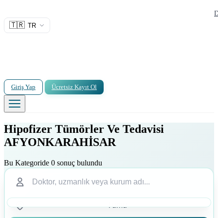
D
🇹🇷
TR
Giriş Yap
Ücretsiz Kayıt Ol
Hipofizer Tümörler Ve Tedavisi
AFYONKARAHİSAR
Bu Kategoride 0 sonuç bulundu