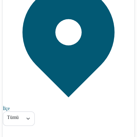
İlçe
Tümü