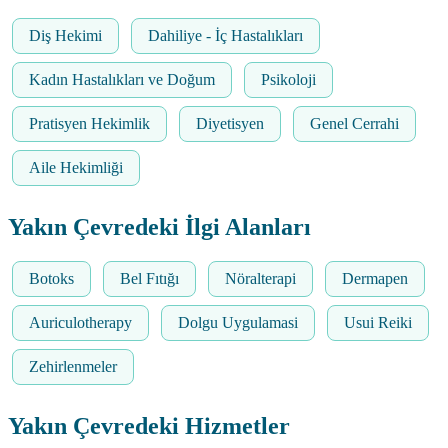
Diş Hekimi
Dahiliye - İç Hastalıkları
Kadın Hastalıkları ve Doğum
Psikoloji
Pratisyen Hekimlik
Diyetisyen
Genel Cerrahi
Aile Hekimliği
Yakın Çevredeki İlgi Alanları
Botoks
Bel Fıtığı
Nöralterapi
Dermapen
Auriculotherapy
Dolgu Uygulamasi
Usui Reiki
Zehirlenmeler
Yakın Çevredeki Hizmetler