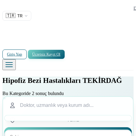
D
🇹🇷
TR
Giriş Yap
Ücretsiz Kayıt Ol
Hipofiz Bezi Hastalıkları TEKİRDAĞ
Bu Kategoride 2 sonuç bulundu
Ara
Ara