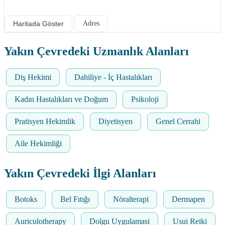
Haritada Göster
Adres
Yakın Çevredeki Uzmanlık Alanları
Diş Hekimi
Dahiliye - İç Hastalıkları
Kadın Hastalıkları ve Doğum
Psikoloji
Pratisyen Hekimlik
Diyetisyen
Genel Cerrahi
Aile Hekimliği
Yakın Çevredeki İlgi Alanları
Botoks
Bel Fıtığı
Nöralterapi
Dermapen
Auriculotherapy
Dolgu Uygulamasi
Usui Reiki