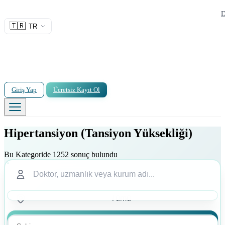
D
🇹🇷
TR
Giriş Yap
Ücretsiz Kayıt Ol
Hipertansiyon (Tansiyon Yüksekliği)
Bu Kategoride 1252 sonuç bulundu
Ara
Ara