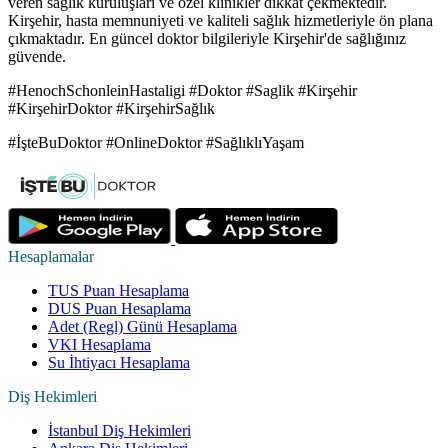
veren sağlık kuruluşları ve özel klinikler dikkat çekmektedir.
Kirşehir, hasta memnuniyeti ve kaliteli sağlık hizmetleriyle ön plana
çıkmaktadır. En güncel doktor bilgileriyle Kirşehir'de sağlığınız
güvende.
#HenochSchonleinHastaligi #Doktor #Saglik #Kirşehir
#KirşehirDoktor #KirşehirSağlık
#İşteBuDoktor #OnlineDoktor #SağlıklıYaşam
Hesaplamalar
TUS Puan Hesaplama
DUS Puan Hesaplama
Adet (Regl) Günü Hesaplama
VKI Hesaplama
Su İhtiyacı Hesaplama
Diş Hekimleri
İstanbul Diş Hekimleri