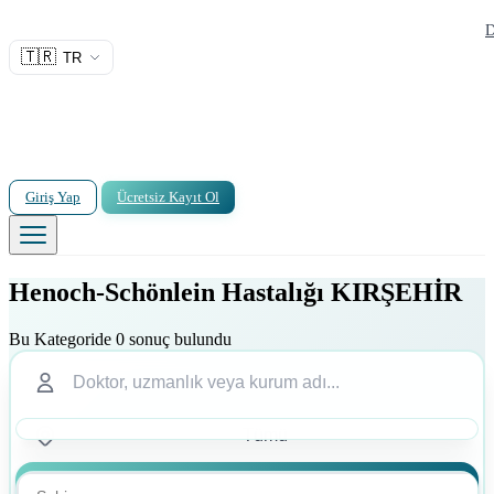
D
🇹🇷
TR
Giriş Yap
Ücretsiz Kayıt Ol
Henoch-Schönlein Hastalığı KIRŞEHİR
Bu Kategoride 0 sonuç bulundu
Ara
Ara