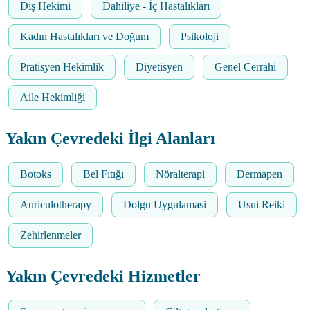
Diş Hekimi
Dahiliye - İç Hastalıkları
Kadın Hastalıkları ve Doğum
Psikoloji
Pratisyen Hekimlik
Diyetisyen
Genel Cerrahi
Aile Hekimliği
Yakın Çevredeki İlgi Alanları
Botoks
Bel Fıtığı
Nöralterapi
Dermapen
Auriculotherapy
Dolgu Uygulamasi
Usui Reiki
Zehirlenmeler
Yakın Çevredeki Hizmetler