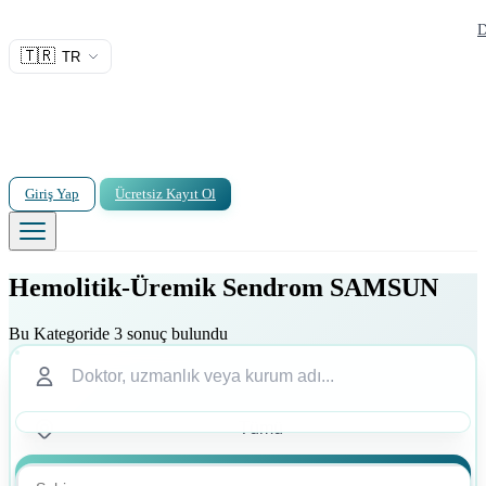
D
🇹🇷
TR
Giriş Yap
Ücretsiz Kayıt Ol
Hemolitik-Üremik Sendrom SAMSUN
Bu Kategoride 3 sonuç bulundu
Ara
Ara