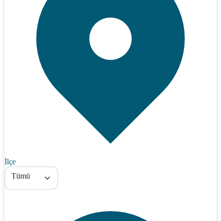
İlçe
Tümü