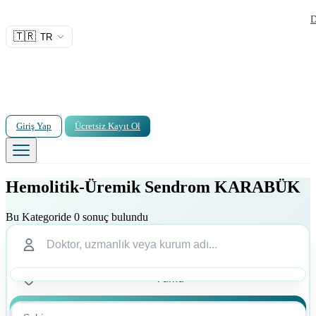
D
🇹🇷
TR
Giriş Yap
Ücretsiz Kayıt Ol
Hemolitik-Üremik Sendrom KARABÜK
Bu Kategoride 0 sonuç bulundu
Ara
Ara