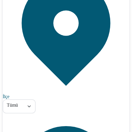
İlçe
Tümü