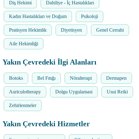
Diş Hekimi
Dahiliye - İç Hastalıkları
Kadın Hastalıkları ve Doğum
Psikoloji
Pratisyen Hekimlik
Diyetisyen
Genel Cerrahi
Aile Hekimliği
Yakın Çevredeki İlgi Alanları
Botoks
Bel Fıtığı
Nöralterapi
Dermapen
Auriculotherapy
Dolgu Uygulamasi
Usui Reiki
Zehirlenmeler
Yakın Çevredeki Hizmetler