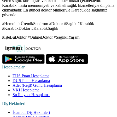
veren sağlık kuruluşları ve özel klinikler dikkat çekmektedir.
Karabük, hasta memnuniyeti ve kaliteli sağlık hizmetleriyle ön plana
çıkmaktadır. En güncel doktor bilgileriyle Karabük'de sağlığınız
güvende.
#HemolitikÜremikSendrom #Doktor #Saglik #Karabük
#KarabükDoktor #KarabükSağlık
#İşteBuDoktor #OnlineDoktor #SağlıklıYaşam
Hesaplamalar
TUS Puan Hesaplama
DUS Puan Hesaplama
Adet (Regl) Günü Hesaplama
VKI Hesaplama
Su İhtiyacı Hesaplama
Diş Hekimleri
İstanbul Diş Hekimleri