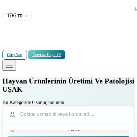
D
🇹🇷
TR
Giriş Yap
Ücretsiz Kayıt Ol
Hayvan Ürünlerinin Üretimi Ve Patolojisi
UŞAK
Bu Kategoride 0 sonuç bulundu