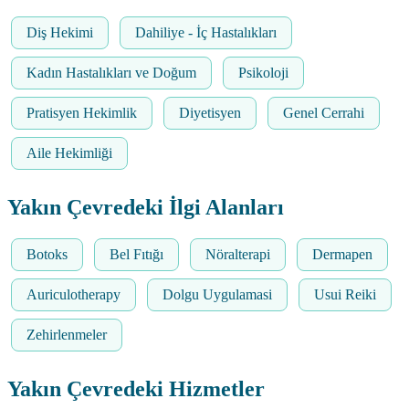
Diş Hekimi
Dahiliye - İç Hastalıkları
Kadın Hastalıkları ve Doğum
Psikoloji
Pratisyen Hekimlik
Diyetisyen
Genel Cerrahi
Aile Hekimliği
Yakın Çevredeki İlgi Alanları
Botoks
Bel Fıtığı
Nöralterapi
Dermapen
Auriculotherapy
Dolgu Uygulamasi
Usui Reiki
Zehirlenmeler
Yakın Çevredeki Hizmetler