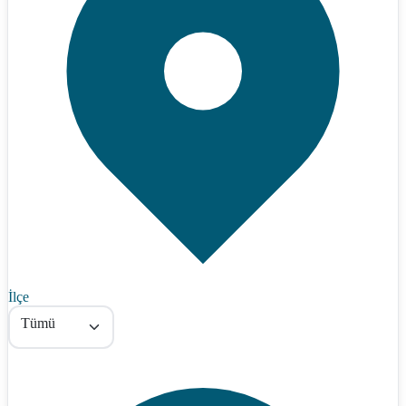
İlçe
Tümü