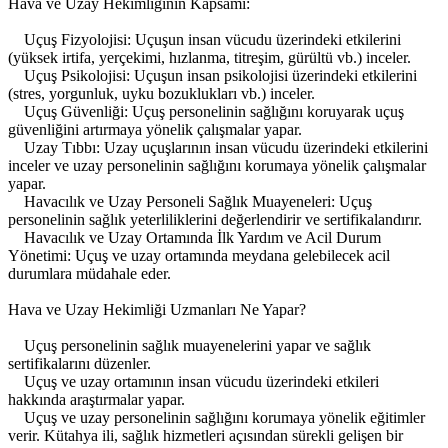
Hava ve Uzay Hekimliğinin Kapsamı:
Uçuş Fizyolojisi: Uçuşun insan vücudu üzerindeki etkilerini
(yüksek irtifa, yerçekimi, hızlanma, titreşim, gürültü vb.) inceler.
Uçuş Psikolojisi: Uçuşun insan psikolojisi üzerindeki etkilerini
(stres, yorgunluk, uyku bozuklukları vb.) inceler.
Uçuş Güvenliği: Uçuş personelinin sağlığını koruyarak uçuş
güvenliğini artırmaya yönelik çalışmalar yapar.
Uzay Tıbbı: Uzay uçuşlarının insan vücudu üzerindeki etkilerini
inceler ve uzay personelinin sağlığını korumaya yönelik çalışmalar
yapar.
Havacılık ve Uzay Personeli Sağlık Muayeneleri: Uçuş
personelinin sağlık yeterliliklerini değerlendirir ve sertifikalandırır.
Havacılık ve Uzay Ortamında İlk Yardım ve Acil Durum
Yönetimi: Uçuş ve uzay ortamında meydana gelebilecek acil
durumlara müdahale eder.
Hava ve Uzay Hekimliği Uzmanları Ne Yapar?
Uçuş personelinin sağlık muayenelerini yapar ve sağlık
sertifikalarını düzenler.
Uçuş ve uzay ortamının insan vücudu üzerindeki etkileri
hakkında araştırmalar yapar.
Uçuş ve uzay personelinin sağlığını korumaya yönelik eğitimler
verir. Kütahya ili, sağlık hizmetleri açısından sürekli gelişen bir