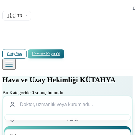
D
🇹🇷
TR
Giriş Yap
Ücretsiz Kayıt Ol
Hava ve Uzay Hekimliği KÜTAHYA
Bu Kategoride 0 sonuç bulundu
Ara
Ara