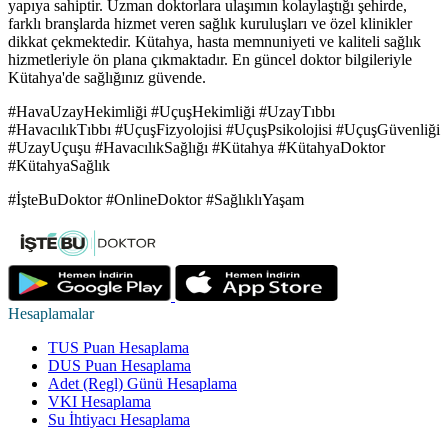
yapıya sahiptir. Uzman doktorlara ulaşımın kolaylaştığı şehirde,
farklı branşlarda hizmet veren sağlık kuruluşları ve özel klinikler
dikkat çekmektedir. Kütahya, hasta memnuniyeti ve kaliteli sağlık
hizmetleriyle ön plana çıkmaktadır. En güncel doktor bilgileriyle
Kütahya'de sağlığınız güvende.
#HavaUzayHekimliği #UçuşHekimliği #UzayTıbbı
#HavacılıkTıbbı #UçuşFizyolojisi #UçuşPsikolojisi #UçuşGüvenliği
#UzayUçuşu #HavacılıkSağlığı #Kütahya #KütahyaDoktor
#KütahyaSağlık
#İşteBuDoktor #OnlineDoktor #SağlıklıYaşam
Hesaplamalar
TUS Puan Hesaplama
DUS Puan Hesaplama
Adet (Regl) Günü Hesaplama
VKI Hesaplama
Su İhtiyacı Hesaplama