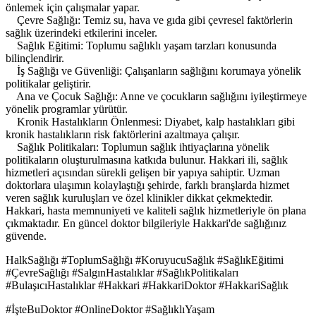
önlemek için çalışmalar yapar.
Çevre Sağlığı: Temiz su, hava ve gıda gibi çevresel faktörlerin
sağlık üzerindeki etkilerini inceler.
Sağlık Eğitimi: Toplumu sağlıklı yaşam tarzları konusunda
bilinçlendirir.
İş Sağlığı ve Güvenliği: Çalışanların sağlığını korumaya yönelik
politikalar geliştirir.
Ana ve Çocuk Sağlığı: Anne ve çocukların sağlığını iyileştirmeye
yönelik programlar yürütür.
Kronik Hastalıkların Önlenmesi: Diyabet, kalp hastalıkları gibi
kronik hastalıkların risk faktörlerini azaltmaya çalışır.
Sağlık Politikaları: Toplumun sağlık ihtiyaçlarına yönelik
politikaların oluşturulmasına katkıda bulunur. Hakkari ili, sağlık
hizmetleri açısından sürekli gelişen bir yapıya sahiptir. Uzman
doktorlara ulaşımın kolaylaştığı şehirde, farklı branşlarda hizmet
veren sağlık kuruluşları ve özel klinikler dikkat çekmektedir.
Hakkari, hasta memnuniyeti ve kaliteli sağlık hizmetleriyle ön plana
çıkmaktadır. En güncel doktor bilgileriyle Hakkari'de sağlığınız
güvende.
HalkSağlığı #ToplumSağlığı #KoruyucuSağlık #SağlıkEğitimi
#ÇevreSağlığı #SalgınHastalıklar #SağlıkPolitikaları
#BulaşıcıHastalıklar #Hakkari #HakkariDoktor #HakkariSağlık
#İşteBuDoktor #OnlineDoktor #SağlıklıYaşam