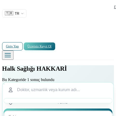
D
🇹🇷
TR
Giriş Yap
Ücretsiz Kayıt Ol
Halk Sağlığı HAKKARİ
Bu Kategoride 1 sonuç bulundu
Ara
Ara