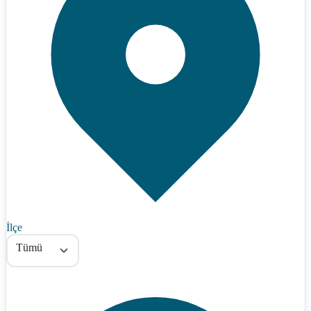
İlçe
Tümü