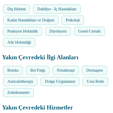
Diş Hekimi
Dahiliye - İç Hastalıkları
Kadın Hastalıkları ve Doğum
Psikoloji
Pratisyen Hekimlik
Diyetisyen
Genel Cerrahi
Aile Hekimliği
Yakın Çevredeki İlgi Alanları
Botoks
Bel Fıtığı
Nöralterapi
Dermapen
Auriculotherapy
Dolgu Uygulamasi
Usui Reiki
Zehirlenmeler
Yakın Çevredeki Hizmetler