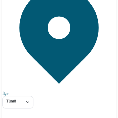
İlçe
Tümü