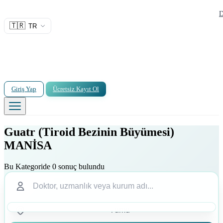
D
🇹🇷
TR
Giriş Yap
Ücretsiz Kayıt Ol
Guatr (Tiroid Bezinin Büyümesi)
MANİSA
Bu Kategoride 0 sonuç bulundu