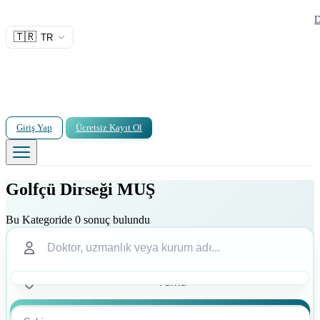
D
🇹🇷
TR
Giriş Yap
Ücretsiz Kayıt Ol
Golfçü Dirseği MUŞ
Bu Kategoride 0 sonuç bulundu
Ara
Ara