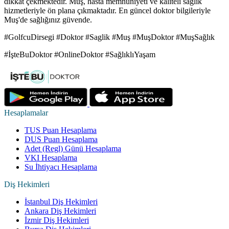
dikkat çekmektedir. Muş, hasta memnuniyeti ve kaliteli sağlık
hizmetleriyle ön plana çıkmaktadır. En güncel doktor bilgileriyle
Muş'de sağlığınız güvende.
#GolfcuDirsegi #Doktor #Saglik #Muş #MuşDoktor #MuşSağlık
#İşteBuDoktor #OnlineDoktor #SağlıklıYaşam
Hesaplamalar
TUS Puan Hesaplama
DUS Puan Hesaplama
Adet (Regl) Günü Hesaplama
VKI Hesaplama
Su İhtiyacı Hesaplama
Diş Hekimleri
İstanbul Diş Hekimleri
Ankara Diş Hekimleri
İzmir Diş Hekimleri