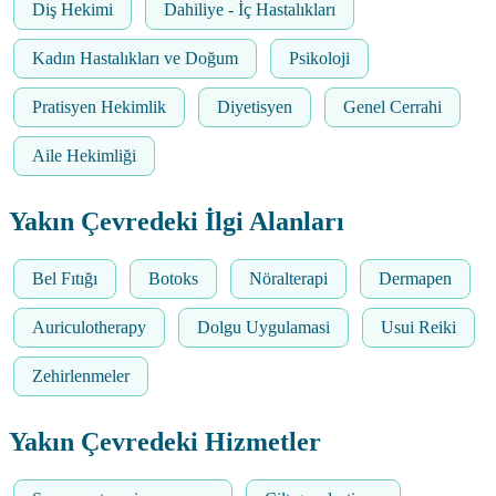
Diş Hekimi
Dahiliye - İç Hastalıkları
Kadın Hastalıkları ve Doğum
Psikoloji
Pratisyen Hekimlik
Diyetisyen
Genel Cerrahi
Aile Hekimliği
Yakın Çevredeki İlgi Alanları
Bel Fıtığı
Botoks
Nöralterapi
Dermapen
Auriculotherapy
Dolgu Uygulamasi
Usui Reiki
Zehirlenmeler
Yakın Çevredeki Hizmetler