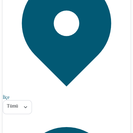
İlçe
Tümü