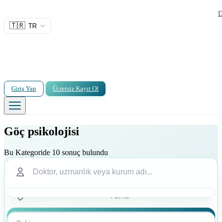
D
🇹🇷
TR
Giriş Yap
Ücretsiz Kayıt Ol
Göç psikolojisi
Bu Kategoride 10 sonuç bulundu
Ara
Ara