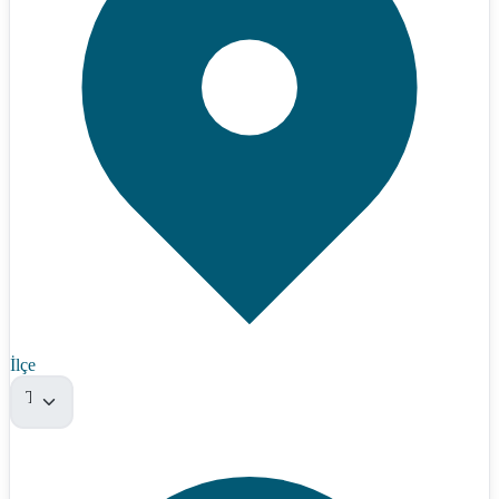
İlçe
Tümü