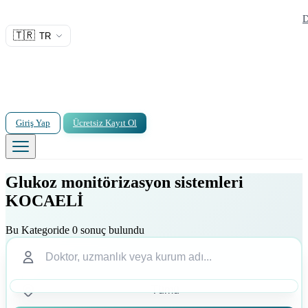
D
🇹🇷
TR
Giriş Yap
Ücretsiz Kayıt Ol
Glukoz monitörizasyon sistemleri
KOCAELİ
Bu Kategoride 0 sonuç bulundu