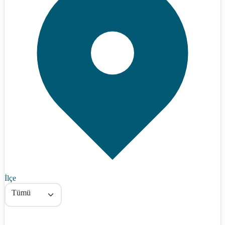
İlçe
Tümü