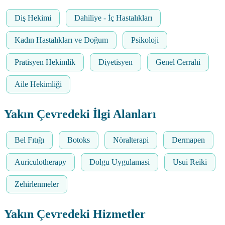
Diş Hekimi
Dahiliye - İç Hastalıkları
Kadın Hastalıkları ve Doğum
Psikoloji
Pratisyen Hekimlik
Diyetisyen
Genel Cerrahi
Aile Hekimliği
Yakın Çevredeki İlgi Alanları
Bel Fıtığı
Botoks
Nöralterapi
Dermapen
Auriculotherapy
Dolgu Uygulamasi
Usui Reiki
Zehirlenmeler
Yakın Çevredeki Hizmetler