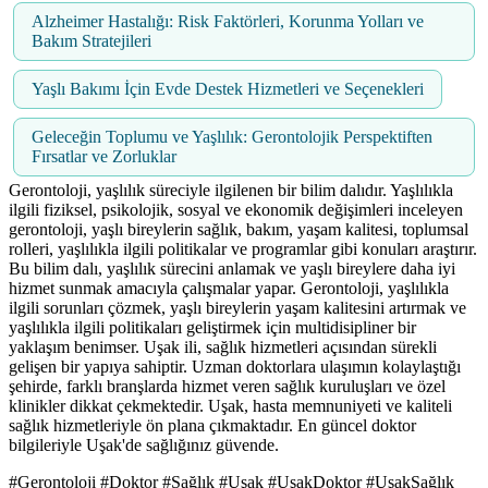
Alzheimer Hastalığı: Risk Faktörleri, Korunma Yolları ve
Bakım Stratejileri
Yaşlı Bakımı İçin Evde Destek Hizmetleri ve Seçenekleri
Geleceğin Toplumu ve Yaşlılık: Gerontolojik Perspektiften
Fırsatlar ve Zorluklar
Gerontoloji, yaşlılık süreciyle ilgilenen bir bilim dalıdır. Yaşlılıkla
ilgili fiziksel, psikolojik, sosyal ve ekonomik değişimleri inceleyen
gerontoloji, yaşlı bireylerin sağlık, bakım, yaşam kalitesi, toplumsal
rolleri, yaşlılıkla ilgili politikalar ve programlar gibi konuları araştırır.
Bu bilim dalı, yaşlılık sürecini anlamak ve yaşlı bireylere daha iyi
hizmet sunmak amacıyla çalışmalar yapar. Gerontoloji, yaşlılıkla
ilgili sorunları çözmek, yaşlı bireylerin yaşam kalitesini artırmak ve
yaşlılıkla ilgili politikaları geliştirmek için multidisipliner bir
yaklaşım benimser. Uşak ili, sağlık hizmetleri açısından sürekli
gelişen bir yapıya sahiptir. Uzman doktorlara ulaşımın kolaylaştığı
şehirde, farklı branşlarda hizmet veren sağlık kuruluşları ve özel
klinikler dikkat çekmektedir. Uşak, hasta memnuniyeti ve kaliteli
sağlık hizmetleriyle ön plana çıkmaktadır. En güncel doktor
bilgileriyle Uşak'de sağlığınız güvende.
#Gerontoloji #Doktor #Sağlık #Uşak #UşakDoktor #UşakSağlık