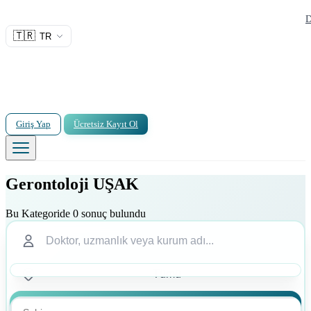
D
🇹🇷
TR
Giriş Yap
Ücretsiz Kayıt Ol
Gerontoloji UŞAK
Bu Kategoride 0 sonuç bulundu
Ara
Ara