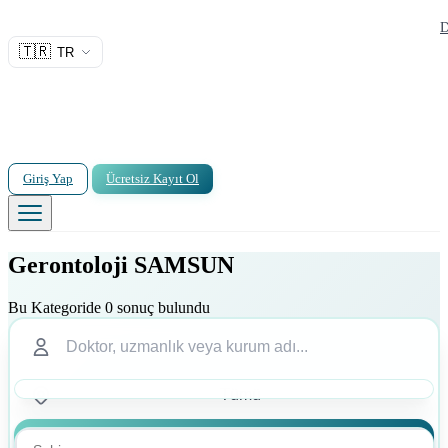
D
🇹🇷
TR
Giriş Yap
Ücretsiz Kayıt Ol
Gerontoloji SAMSUN
Bu Kategoride 0 sonuç bulundu
Ara
Ara