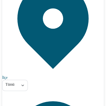
İlçe
Tümü