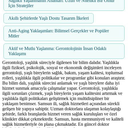
Sağlıklı Yaşlanmanın Anahtarı: Uzun ve Nitelikli Bir Ömür
İçin Stratejiler
Akıllı Şehirlerde Yaşlı Dostu Tasarım İlkeleri
Anti-Aging Yaklaşımları: Bilimsel Gerçekler ve Popüler
Mitler
Aktif ve Mutlu Yaşlanma: Gerontolojinin İnsan Odaklı
Yaklaşımı
Gerontoloji, yaşlılık süreciyle ilgilenen bir bilim dalıdır. Yaşlılıkla
ilgili fiziksel, psikolojik, sosyal ve ekonomik değişimleri inceleyen
gerontoloji, yaşlı bireylerin sağlık, bakım, yaşam kalitesi, toplumsal
rolleri, yaşlılıkla ilgili politikalar ve programlar gibi konuları araştırır.
Bu bilim dalı, yaşlılık sürecini anlamak ve yaşlı bireylere daha iyi
hizmet sunmak amacıyla çalışmalar yapar. Gerontoloji, yaşlılıkla
ilgili sorunları çözmek, yaşlı bireylerin yaşam kalitesini artırmak ve
yaşlılıkla ilgili politikaları geliştirmek için multidisipliner bir
yaklaşım benimser. Samsun ili, sağlık hizmetleri açısından sürekli
gelişen bir yapıya sahiptir. Uzman doktorlara ulaşımın kolaylaştığı
şehirde, farklı branşlarda hizmet veren sağlık kuruluşları ve özel
klinikler dikkat çekmektedir. Samsun, hasta memnuniyeti ve kaliteli
sağlık hizmetleriyle ön plana çıkmaktadır. En güncel doktor