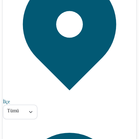
İlçe
Tümü