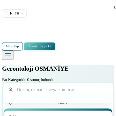
D
🇹🇷
TR
Giriş Yap
Ücretsiz Kayıt Ol
Gerontoloji OSMANİYE
Bu Kategoride 0 sonuç bulundu
Ara
Ara