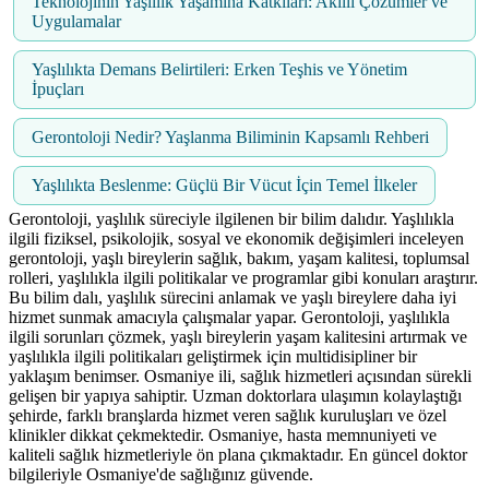
Teknolojinin Yaşlılık Yaşamına Katkıları: Akıllı Çözümler ve
Uygulamalar
Yaşlılıkta Demans Belirtileri: Erken Teşhis ve Yönetim
İpuçları
Gerontoloji Nedir? Yaşlanma Biliminin Kapsamlı Rehberi
Yaşlılıkta Beslenme: Güçlü Bir Vücut İçin Temel İlkeler
Gerontoloji, yaşlılık süreciyle ilgilenen bir bilim dalıdır. Yaşlılıkla
ilgili fiziksel, psikolojik, sosyal ve ekonomik değişimleri inceleyen
gerontoloji, yaşlı bireylerin sağlık, bakım, yaşam kalitesi, toplumsal
rolleri, yaşlılıkla ilgili politikalar ve programlar gibi konuları araştırır.
Bu bilim dalı, yaşlılık sürecini anlamak ve yaşlı bireylere daha iyi
hizmet sunmak amacıyla çalışmalar yapar. Gerontoloji, yaşlılıkla
ilgili sorunları çözmek, yaşlı bireylerin yaşam kalitesini artırmak ve
yaşlılıkla ilgili politikaları geliştirmek için multidisipliner bir
yaklaşım benimser. Osmaniye ili, sağlık hizmetleri açısından sürekli
gelişen bir yapıya sahiptir. Uzman doktorlara ulaşımın kolaylaştığı
şehirde, farklı branşlarda hizmet veren sağlık kuruluşları ve özel
klinikler dikkat çekmektedir. Osmaniye, hasta memnuniyeti ve
kaliteli sağlık hizmetleriyle ön plana çıkmaktadır. En güncel doktor
bilgileriyle Osmaniye'de sağlığınız güvende.